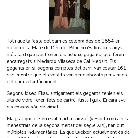
Tot i que la festa del barri es celebra des de 1854 en
motiu de la Mare de Déu del Pilar, no és fins tres anys
més tard que s’estrenen els actuals gegants, que foren
encarregats a Medardo Vilaseca de Cal Medart. Els
gegants en si, segons comptes del barri, van costar 161
rals, mentre que els vestits van ser elaborats per veïnes
del barri voluntàriament.
Segons Josep Elías, antigament els gegants tenien els
ulls de vidre i eren fets de cartró, fusta i guix. Encara avui
els cossos són de vímet.
Malgrat que el seu estil mai ha canviat (vestint com a rics
menestrals de la segona meitat del segle XIX), han dut
múltiples indumentàries. La que llueixen actualment és de