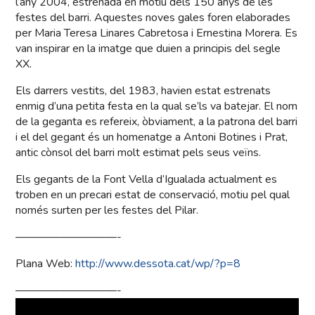
l’any 2004, estrenada en motiu dels 150 anys de les
festes del barri. Aquestes noves gales foren elaborades
per Maria Teresa Linares Cabretosa i Ernestina Morera. Es
van inspirar en la imatge que duien a principis del segle
XX.
Els darrers vestits, del 1983, havien estat estrenats
enmig d’una petita festa en la qual se’ls va batejar. El nom
de la geganta es refereix, òbviament, a la patrona del barri
i el del gegant és un homenatge a Antoni Botines i Prat,
antic cònsol del barri molt estimat pels seus veïns.
Els gegants de la Font Vella d’Igualada actualment es
troben en un precari estat de conservació, motiu pel qual
només surten per les festes del Pilar.
—————————-
Plana Web:
http://www.dessota.cat/wp/?p=8
—————————-