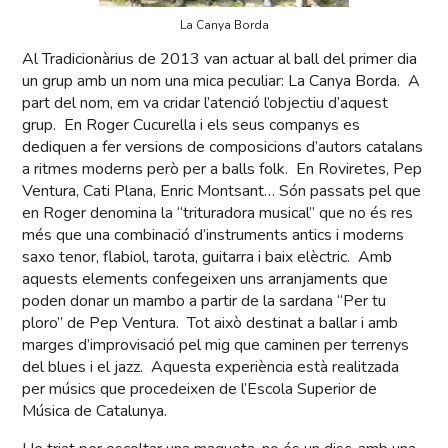
La Canya Borda
Al Tradicionàrius de 2013 van actuar al ball del primer dia
un grup amb un nom una mica peculiar: La Canya Borda. A
part del nom, em va cridar l’atenció l’objectiu d’aquest
grup. En Roger Cucurella i els seus companys es
dediquen a fer versions de composicions d’autors catalans
a ritmes moderns però per a balls folk. En Roviretes, Pep
Ventura, Cati Plana, Enric Montsant… Són passats pel que
en Roger denomina la “trituradora musical” que no és res
més que una combinació d’instruments antics i moderns
saxo tenor, flabiol, tarota, guitarra i baix elèctric. Amb
aquests elements confegeixen uns arranjaments que
poden donar un mambo a partir de la sardana “Per tu
ploro” de Pep Ventura. Tot això destinat a ballar i amb
marges d’improvisació pel mig que caminen per terrenys
del blues i el jazz. Aquesta experiència està realitzada
per músics que procedeixen de l’Escola Superior de
Música de Catalunya.