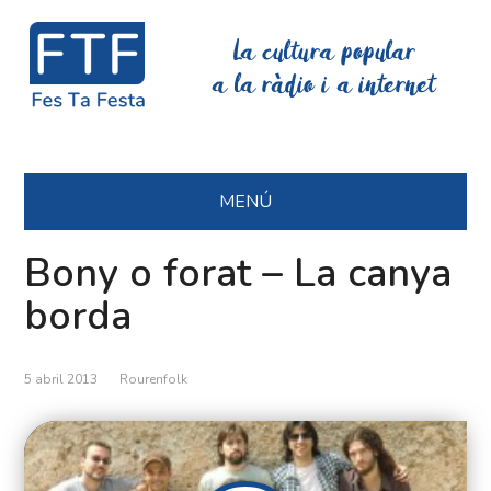
La cultura popular
a la ràdio i a internet
MENÚ
Bony o forat – La canya
borda
5 abril 2013
Rourenfolk