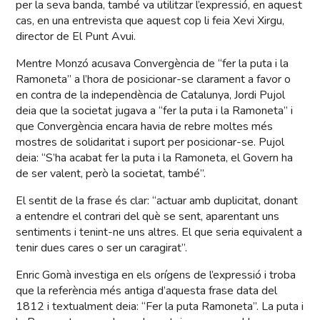
per la seva banda, també va utilitzar l’expressió, en aquest
cas, en una entrevista que aquest cop li feia Xevi Xirgu,
director de El Punt Avui.
Mentre Monzó acusava Convergència de “fer la puta i la
Ramoneta” a l’hora de posicionar-se clarament a favor o
en contra de la independència de Catalunya, Jordi Pujol
deia que la societat jugava a “fer la puta i la Ramoneta” i
que Convergència encara havia de rebre moltes més
mostres de solidaritat i suport per posicionar-se. Pujol
deia: “S’ha acabat fer la puta i la Ramoneta, el Govern ha
de ser valent, però la societat, també”.
El sentit de la frase és clar: “actuar amb duplicitat, donant
a entendre el contrari del què se sent, aparentant uns
sentiments i tenint-ne uns altres. El que seria equivalent a
tenir dues cares o ser un caragirat”.
Enric Gomà investiga en els orígens de l’expressió i troba
que la referència més antiga d’aquesta frase data del
1812 i textualment deia: “Fer la puta Ramoneta”. La puta i