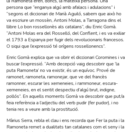
la Ramoneta eren, doncs, la mateixa persona. Una
persona que “enganya algú amb afalacs i adulacions” i
“segons el diccionari de Marià Aguiló, sabem que això ho
va escriure un mossèn, Antoni Molas, a Tarragona dins el
llibre Lo bon rossellonès als catalans”, diu Enric Gomà.
“Antoni Molas era del Rosselló, del Conflent, i es va exiliar
el 1793 a Espanya per fugir dels revolucionaris francesos.
O siqui que l’expressió té orígens rossellonencs”.
Enric Gomà explica que va obrir el diccionari Coromines i va
buscar l’expressió. “Amb decepció vaig descobrir que ‘la
puta Ramoneta’ no va existir, és un equívoc. Prové de
ramonet, ramoneta, ramonejar, que ve del francès
ramonner, escurar les xemeneies, i rammoneur, escura-
xemeneies, en el sentit despectiu d’algú brut, indigne,
pollós”. En aquells moments Gomà va descobrir que put/a
feia referència a l’adjectiu del verb pudir (fer pudor), i no
tenia res a veure amb la prostitució.
Màrius Serra, rebla el clau i ens recorda que Fer la puta i la
Ramoneta remet a dualitats tan catalanes com el seny i la