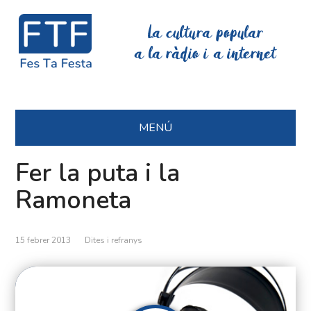
La cultura popular
a la ràdio i a internet
MENÚ
Fer la puta i la
Ramoneta
15 febrer 2013
Dites i refranys