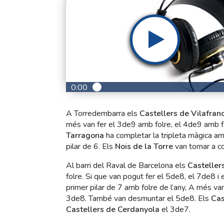
0:00
A Torredembarra els
Castellers de Vilafran
més van fer el 3de9 amb folre, el 4de9 amb fol
Tarragona
ha completar la tripleta màgica a
pilar de 6. Els
Nois de la Torre
van tornar a c
Al barri del Raval de Barcelona els
Casteller
folre. Si que van pogut fer el 5de8, el 7de8 i
primer pilar de 7 amb folre de l’any, A més va
3de8. També van desmuntar el 5de8. Els
Cas
Castellers de Cerdanyola
el 3de7.