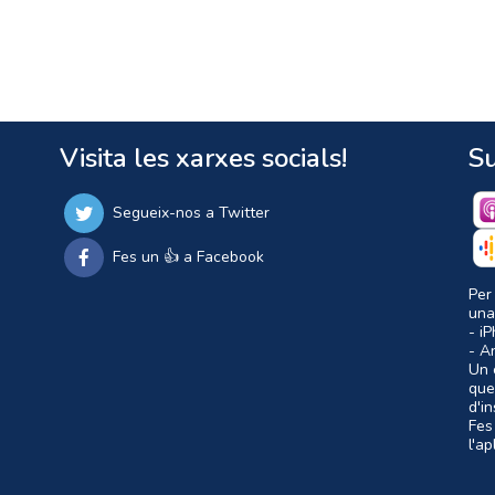
Visita les xarxes socials!
Su
Segueix-nos a Twitter
Fes un 👍 a Facebook
Per
una
- i
- A
Un c
que
d'i
Fes
l'a