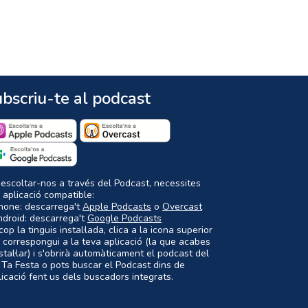
bscriu-te al podcast
 escoltar-nos a través del Podcast, necessites
 aplicació compatible:
Phone: descarrega't
Apple Podcasts
o
Overcast
ndroid: descarrega't
Google Podcasts
op la tinguis instal·lada, clica a la icona superior
 correspongui a la teva aplicació (la que acabes
nstal·lar) i s'obrirà automàticament el podcast del
 Ta Festa o pots buscar el Podcast dins de
plicació fent us dels buscadors integrats.