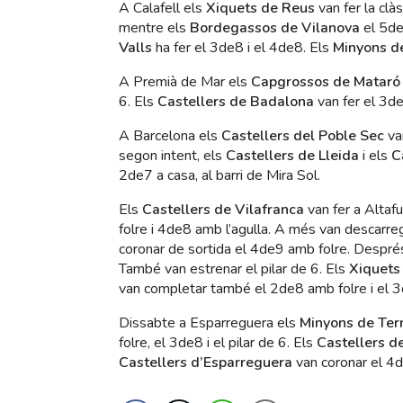
A Calafell els
Xiquets de Reus
van fer la clà
mentre els
Bordegassos de Vilanova
el 5de
Valls
ha fer el 3de8 i el 4de8. Els
Minyons de
A Premià de Mar els
Capgrossos de Mataró
6. Els
Castellers de Badalona
van fer el 3de
A Barcelona els
Castellers del Poble Sec
va
segon intent, els
Castellers de Lleida
i els
C
2de7 a casa, al barri de Mira Sol.
Els
Castellers de Vilafranca
van fer a Altafu
folre i 4de8 amb l’agulla. A més van descarreg
coronar de sortida el 4de9 amb folre. Després
També van estrenar el pilar de 6. Els
Xiquets
van completar també el 2de8 amb folre i el 
Dissabte a Esparreguera els
Minyons de Ter
folre, el 3de8 i el pilar de 6. Els
Castellers d
Castellers d’Esparreguera
van coronar el 4d