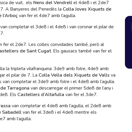
ssica de vuit, els
Nens del Vendrell
el 4de8 i el 2de7
7. A Banyeres del Penedès la
Colla Joves Xiquets de
 l’Arboç
van fer el 4de7 amb l’agulla.
van completar el 3de8 i el 4de8 i van coronar el pilar de
7.
n fer el 2de7. Les colles convidades també, però al
astellers de Sant Cugat
. Els gausacs també van fer el
lla la tripleta vilafranquina: 3de9 amb folre, 4de9 amb
ar el pilar de 7. La
Colla Vella dels Xiquets de Valls
va
 van completar el 3de9 amb folre i el 4de8 amb l’agulla.
 de Tarragona
van descarregar el primer 5de8 de l’any i
3de8. Els
Castellers d’Altafulla
van fer el 3de7.
rassa
van completar el 4de8 amb l’agulla, el 2de8 amb
e Sabadell
van fer el 3de8 i el 4de8 mentre els
e7 amb l’agulla.