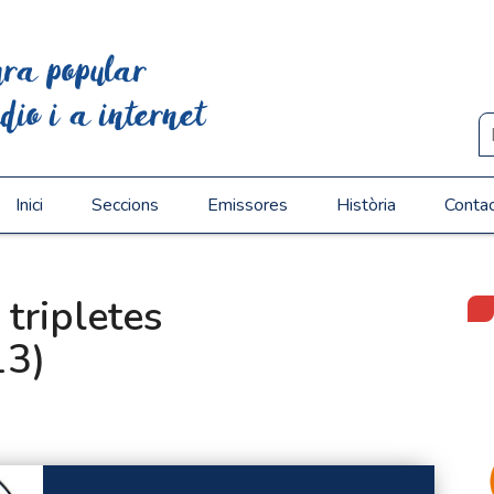
ura popular
dio i a internet
Inici
Seccions
Emissores
Història
Conta
tripletes
13)