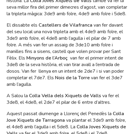
història. La
Colla Joves Xiquets de Valls
també va fer la
seva millor fira del primer dimecres d’agost, van completar
la tripleta màgica: 3de9 amb folre, 4de9 amb folre i 5de8.
El dissabte els
Castellers de Vilafranca
van fer davant
del seu local una nova tripleta amb el 4de9 amb folre, el
3de9 amb folre, el 4de8 amb l’agulla i el pilar de 7 amb
folre. A més van fer un assaig de 3de10 amb folre i
manilles fins a sisens, castell que volen provar per Sant
Fèlix. Els
Minyons de l’Arboç
van fer el primer intent de
3de8 de la seva història, el van tirar avall a l’entrada de
dosos. Van fer llenya en un intent de 2de7 i si van poder
completar el 7de7. Els
Nois de la Torre
van fer el 3de7
amb l’agulla.
A Salou la
Colla Vella dels Xiquets de Valls
va fer el
3de8, el 4de8, el 2de7 el pilar de 6 entre d’altres.
Aquest passat diumenge a Llorenç del Penedès la
Colla
Jove Xiquets de Tarragona
va plantar el 3de9 amb folre,
el 4de8 amb l’agulla i el 5de8. La
Colla Joves Xiquets de
Valls
va fer el 3de9 amb folre, el 5de8 i el 7de8.