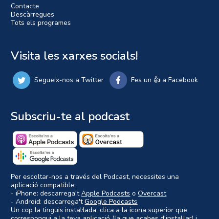
Contacte
Descàrregues
Tots els programes
Visita les xarxes socials!
Segueix-nos a Twitter
Fes un 👍 a Facebook
Subscriu-te al podcast
Per escoltar-nos a través del Podcast, necessites una
aplicació compatible:
- iPhone: descarrega't
Apple Podcasts
o
Overcast
- Android: descarrega't
Google Podcasts
Un cop la tinguis instal·lada, clica a la icona superior que
correspongui a la teva aplicació (la que acabes d'instal·lar) i