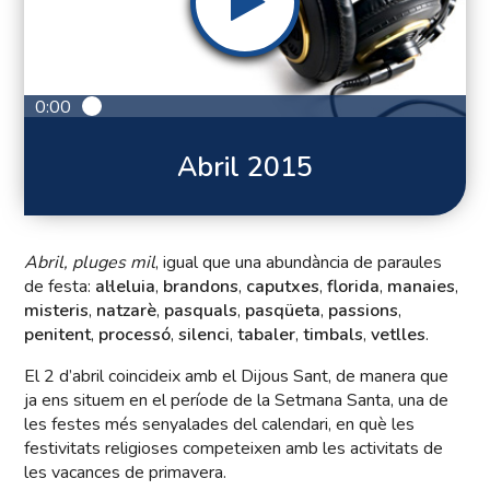
0:00
Abril 2015
Abril, pluges mil
, igual que una abundància de paraules
de festa:
al·leluia
,
brandons
,
caputxes
,
florida
,
manaies
,
misteris
,
natzarè
,
pasquals
,
pasqüeta
,
passions
,
penitent
,
processó
,
silenci
,
tabaler
,
timbals
,
vetlles
.
El 2 d’abril coincideix amb el Dijous Sant, de manera que
ja ens situem en el període de la Setmana Santa, una de
les festes més senyalades del calendari, en què les
festivitats religioses competeixen amb les activitats de
les vacances de primavera.