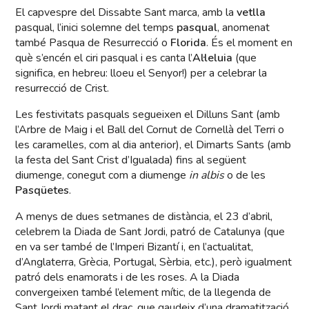
El capvespre del Dissabte Sant marca, amb la
vetlla
pasqual, l’inici solemne del temps
pasqual
, anomenat
també Pasqua de Resurrecció o
Florida
. És el moment en
què s’encén el ciri pasqual i es canta l’
Al·leluia
(que
significa, en hebreu: lloeu el Senyor!) per a celebrar la
resurrecció de Crist.
Les festivitats pasquals segueixen el Dilluns Sant (amb
l’Arbre de Maig i el Ball del Cornut de Cornellà del Terri o
les caramelles, com al dia anterior), el Dimarts Sants (amb
la festa del Sant Crist d’Igualada) fins al següent
diumenge, conegut com a diumenge
in albis
o de les
Pasqüetes
.
A menys de dues setmanes de distància, el 23 d’abril,
celebrem la Diada de Sant Jordi, patró de Catalunya (que
en va ser també de l’Imperi Bizantí i, en l’actualitat,
d’Anglaterra, Grècia, Portugal, Sèrbia, etc.), però igualment
patró dels enamorats i de les roses. A la Diada
convergeixen també l’element mític, de la llegenda de
Sant Jordi matant el drac, que gaudeix d’una dramatització