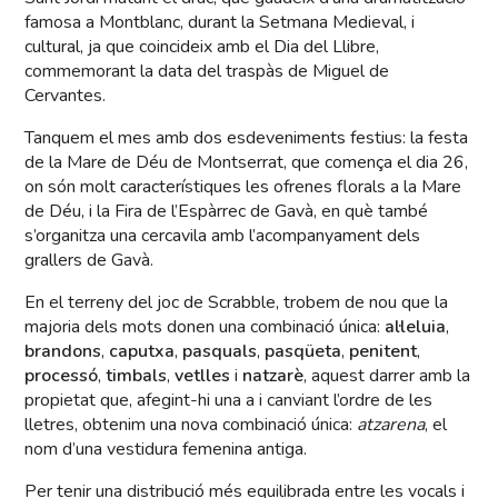
famosa a Montblanc, durant la Setmana Medieval, i
cultural, ja que coincideix amb el Dia del Llibre,
commemorant la data del traspàs de Miguel de
Cervantes.
Tanquem el mes amb dos esdeveniments festius: la festa
de la Mare de Déu de Montserrat, que comença el dia 26,
on són molt característiques les ofrenes florals a la Mare
de Déu, i la Fira de l’Espàrrec de Gavà, en què també
s’organitza una cercavila amb l’acompanyament dels
grallers de Gavà.
En el terreny del joc de Scrabble, trobem de nou que la
majoria dels mots donen una combinació única:
al·leluia
,
brandons
,
caputxa
,
pasquals
,
pasqüeta
,
penitent
,
processó
,
timbals
,
vetlles
i
natzarè
, aquest darrer amb la
propietat que, afegint-hi una a i canviant l’ordre de les
lletres, obtenim una nova combinació única:
atzarena
, el
nom d’una vestidura femenina antiga.
Per tenir una distribució més equilibrada entre les vocals i