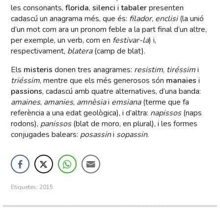
les consonants,
florida
,
silenci
i
tabaler
presenten
cadascú un anagrama més, que és:
filador
,
enclisi
(la unió
d’un mot com ara un pronom feble a la part final d’un altre,
per exemple, un verb, com en
festivar-la
) i,
respectivament,
blatera
(camp de blat).
Els
misteris
donen tres anagrames:
resistim
,
tiréssim
i
triéssim
, mentre que els més generosos són
manaies
i
passions
, cadascú amb quatre alternatives, d’una banda:
amaines
,
amanies
,
amnèsia
i
emsiana
(terme que fa
referència a una edat geològica), i d’altra:
napissos
(naps
rodons),
panissos
(blat de moro, en plural), i les formes
conjugades balears:
posassin
i
sopassin
.
Etiquetes:
2015