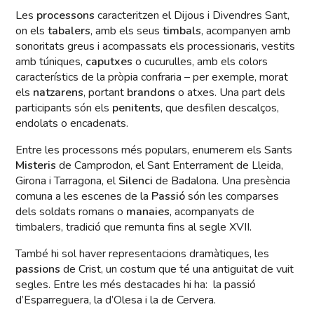
Les
processons
caracteritzen el Dijous i Divendres Sant,
on els
tabalers
, amb els seus
timbals
, acompanyen amb
sonoritats greus i acompassats els processionaris, vestits
amb túniques,
caputxes
o cucurulles, amb els colors
característics de la pròpia confraria – per exemple, morat
els
natzarens
, portant
brandons
o atxes. Una part dels
participants són els
penitents
, que desfilen descalços,
endolats o encadenats.
Entre les processons més populars, enumerem els Sants
Misteris
de Camprodon, el Sant Enterrament de Lleida,
Girona i Tarragona, el
Silenci
de Badalona. Una presència
comuna a les escenes de la
Passió
són les comparses
dels soldats romans o
manaies
, acompanyats de
timbalers, tradició que remunta fins al segle XVII.
També hi sol haver representacions dramàtiques, les
passions
de Crist, un costum que té una antiguitat de vuit
segles. Entre les més destacades hi ha: la passió
d’Esparreguera, la d’Olesa i la de Cervera.