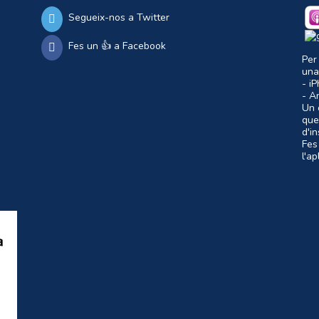
Segueix-nos a Twitter
Fes un 👍 a Facebook
Per
una
- i
- A
Un c
que
d'i
Fes
l'a