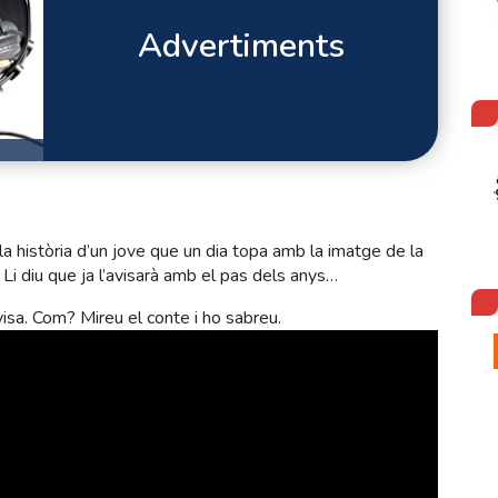
Advertiments
la història d’un jove que un dia topa amb la imatge de la
. Li diu que ja l’avisarà amb el pas dels anys…
avisa. Com? Mireu el conte i ho sabreu.