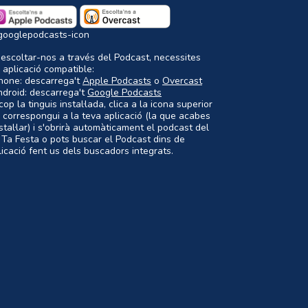
 escoltar-nos a través del Podcast, necessites
 aplicació compatible:
Phone: descarrega't
Apple Podcasts
o
Overcast
ndroid: descarrega't
Google Podcasts
op la tinguis instal·lada, clica a la icona superior
 correspongui a la teva aplicació (la que acabes
nstal·lar) i s'obrirà automàticament el podcast del
 Ta Festa o pots buscar el Podcast dins de
plicació fent us dels buscadors integrats.