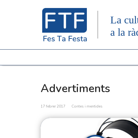
La cul
a la rà
Advertiments
17 febrer 2017
Contes i mentides