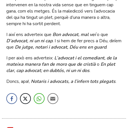
intervenen en la nostra vida sense que en tinguem cap
gana, com els metges. És la maledicció vers l’advocacia
del qui ha tingut un plet, perquè d’una manera o altra,
sempre hi ha sortit perdent.
I així ens adverteix que
Bon advocat, mal veí
o que
D’advocat, ni un ni cap
. I si hem de fer precs a Déu, diríem
que
De jutge, notari i advocat, Déu ens en guard
.
I per això ens adverteix:
L’advocat i el comediant, de la
mateixa manera fan de moro que de cristià
o
En plet
clar, cap advocat; en dubtós, ni un ni dos
.
Doncs, apa!,
Notaris i advocats, a l’infern tots plegats
.