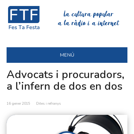
La cultura popular
a la ràdio i a internet
MENÚ
Advocats i procuradors,
a l’infern de dos en dos
16 gener 2015
Dites i refranys