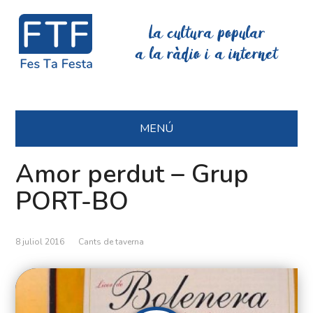
La cultura popular
a la ràdio i a internet
MENÚ
Amor perdut – Grup
PORT-BO
8 juliol 2016
Cants de taverna