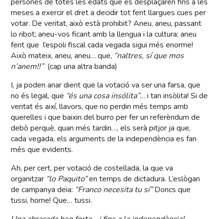
persones de totes les edats que es desplaçaren fins a les
meses a exercir el dret a decidir tot fent llargues cues per
votar. De veritat, això està prohibit? Aneu, aneu, passant
lo ribot; aneu-vos ficant amb la llengua i la cultura; aneu
fent que l’espoli fiscal cada vegada sigui més enorme!
Això mateix, aneu, aneu… que,
“naltres, sí que mos
n’anem!!”
(cap una altra banda)
I, ja poden anar dient que la votació va ser una farsa, que
no és legal, que
“és una cosa insólita”
… i tan insòlita! Si de
veritat és així, llavors, que no perdin més temps amb
querelles i que baixin del burro per fer un referèndum de
debò perquè, quan més tardin…, els serà pitjor ja que,
cada vegada, els arguments de la independència es fan
més que evidents.
Ah, per cert, per votació de costellada, la que va
organitzar
“lo Paquito”
en temps de dictadura. L’eslògan
de campanya deia:
“Franco necesita tu sí”
Doncs que
tussi, home! Que… tussi.