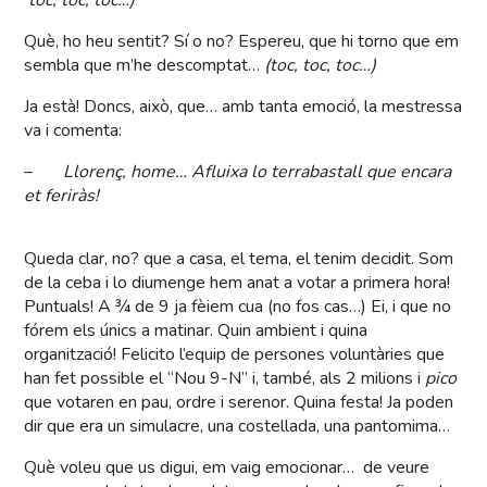
toc, toc, toc…)
Què, ho heu sentit? Sí o no? Espereu, que hi torno que em
sembla que m’he descomptat…
(toc, toc, toc…)
Ja està! Doncs, això, que… amb tanta emoció, la mestressa
va i comenta:
–
Llorenç, home… Afluixa lo terrabastall que encara
et feriràs!
Queda clar, no? que a casa, el tema, el tenim decidit. Som
de la ceba i lo diumenge hem anat a votar a primera hora!
Puntuals! A ¾ de 9 ja fèiem cua (no fos cas…) Ei, i que no
fórem els únics a matinar. Quin ambient i quina
organització! Felicito l’equip de persones voluntàries que
han fet possible el “Nou 9-N” i, també, als 2 milions i
pico
que votaren en pau, ordre i serenor. Quina festa! Ja poden
dir que era un simulacre, una costellada, una pantomima…
Què voleu que us digui, em vaig emocionar… de veure