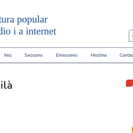
tura popular
dio i a internet
Inici
Seccions
Emissores
Història
Conta
ilà