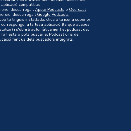
 aplicació compatible:
Phone: descarrega't
Apple Podcasts
o
Overcast
ndroid: descarrega't
Google Podcasts
op la tinguis instal·lada, clica a la icona superior
 correspongui a la teva aplicació (la que acabes
nstal·lar) i s'obrirà automàticament el podcast del
 Ta Festa o pots buscar el Podcast dins de
plicació fent us dels buscadors integrats.