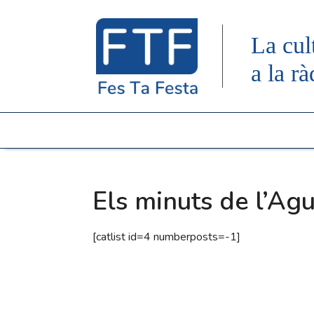
La cul
a la rà
Els minuts de l’Agu
[catlist id=4 numberposts=-1]