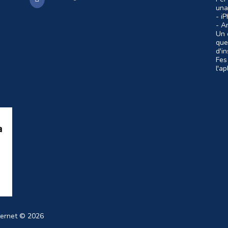
una
- i
- A
Un c
que
d'i
Fes
l'a
ternet
© 2026