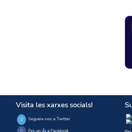
Visita les xarxes socials!
Su
Segueix-nos a Twitter
Fes un 👍 a Facebook
Per