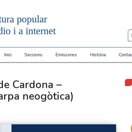
tura popular
dio i a internet
Inici
Seccions
Emissores
Història
Conta
 de Cardona –
(arpa neogòtica)