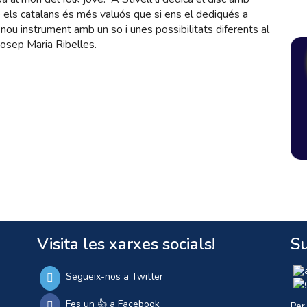
 els catalans és més valuós que si ens el dediqués a
n nou instrument amb un so i unes possibilitats diferents al
Josep Maria Ribelles.
Visita les xarxes socials!
Su
Segueix-nos a Twitter
Fes un 👍 a Facebook
Per