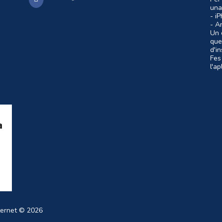
una
- i
- A
Un c
que
d'i
Fes
l'a
ternet
© 2026