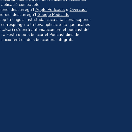
 aplicació compatible:
Phone: descarrega't
Apple Podcasts
o
Overcast
ndroid: descarrega't
Google Podcasts
op la tinguis instal·lada, clica a la icona superior
 correspongui a la teva aplicació (la que acabes
nstal·lar) i s'obrirà automàticament el podcast del
 Ta Festa o pots buscar el Podcast dins de
plicació fent us dels buscadors integrats.