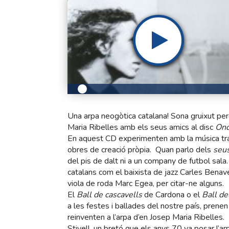
Una arpa neogòtica catalana! Sona gruixut pe
Maria Ribelles amb els seus amics al disc
Ond
En aquest CD experimenten amb la música trad
obres de creació pròpia. Quan parlo dels
seu
del pis de dalt ni a un company de futbol sal
catalans com el baixista de jazz Carles Benaven
viola de roda Marc Egea, per citar-ne alguns.
El
Ball de cascavells
de Cardona o el
Ball de
a les festes i ballades del nostre país, prene
reinventen a l’arpa d’en Josep Maria Ribelles.
Stivell, un bretó que els anys 70 va posar l’ar