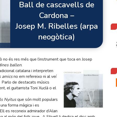
Ball de cascavells de
Cardona –
Josep M. Ribelles (arpa
neogòtica)
rò no és res més que l’instrument que toca en Josep
ines ballen
.
icional catalana i interpreten
s amics
no em refereixo ni al veí
a. Parlo de destacats músics
t, el guitarrista Toni Xuclà o el
ls Nyitus
que són molt populars
n una forma màgica i es
 Ell es reconeix admirador d’Alan
pa al món del folk jove. A Stivell li dedica el disc amb