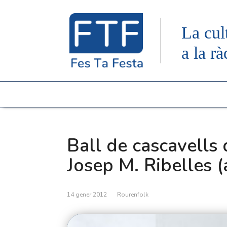
La cul
a la rà
Ball de cascavells
Josep M. Ribelles 
14 gener 2012
Rourenfolk