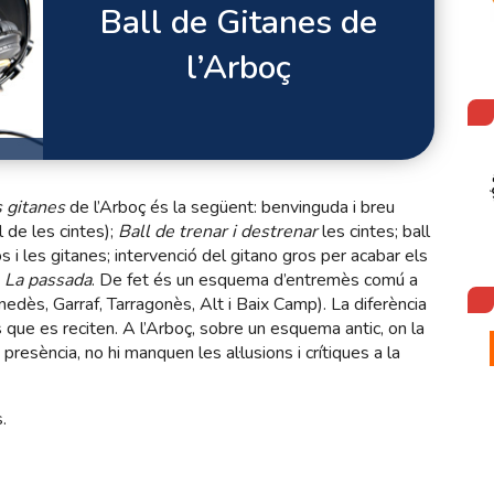
Ball de Gitanes de
l’Arboç
 gitanes
de l’Arboç és la següent: benvinguda i breu
l de les cintes);
Ball de trenar i destrenar
les cintes; ball
s i les gitanes; intervenció del gitano gros per acabar els
e
La passada
. De fet és un esquema d’entremès comú a
edès, Garraf, Tarragonès, Alt i Baix Camp). La diferència
 que es reciten. A l’Arboç, sobre un esquema antic, on la
presència, no hi manquen les al·lusions i crítiques a la
.