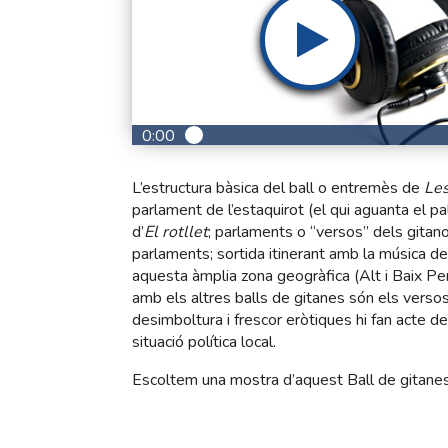
0:00
L’estructura bàsica del ball o entremès de
Les
parlament de l’estaquirot (el qui aguanta el pa
d’
El rotllet
; parlaments o “versos” dels gitano
parlaments; sortida itinerant amb la música d
aquesta àmplia zona geogràfica (Alt i Baix Pen
amb els altres balls de gitanes són els versos
desimboltura i frescor eròtiques hi fan acte de 
situació política local.
Escoltem una mostra d’aquest Ball de gitanes