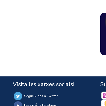
Visita les xarxes socials!
Su
Segueix-nos a Twitter
Fes un 👍 a Facebook