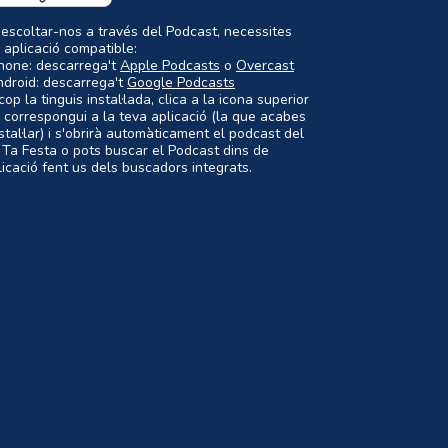
 escoltar-nos a través del Podcast, necessites
 aplicació compatible:
Phone: descarrega't
Apple Podcasts
o
Overcast
ndroid: descarrega't
Google Podcasts
op la tinguis instal·lada, clica a la icona superior
 correspongui a la teva aplicació (la que acabes
nstal·lar) i s'obrirà automàticament el podcast del
 Ta Festa o pots buscar el Podcast dins de
plicació fent us dels buscadors integrats.