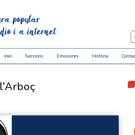
ura popular
dio i a internet
Inici
Seccions
Emissores
Història
Conta
l’Arboç