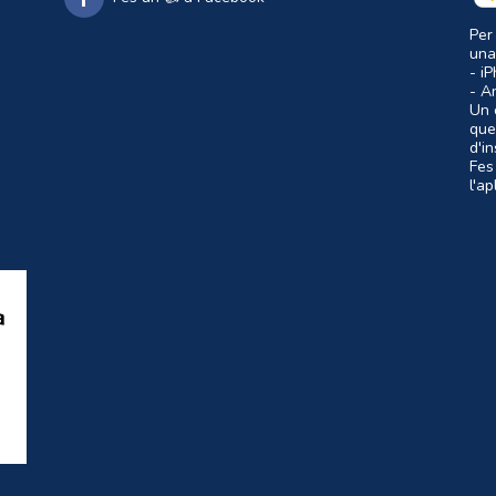
Per
una
- i
- A
Un c
que
d'i
Fes
l'a