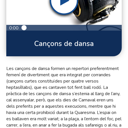
0:00
Cançons de dansa
Les cançons de dansa formen un repertori preferentment
femení de divertiment que era integrat per corrandes
(cançons curtes constituïdes per quatre versos
heptasíl·labs), que es cantaven tot fent ball rodó. La
pràctica de les cançons de dansa s’estenia al llarg de l’any,
cal assenyalar, però, que els dies de Carnaval eren uns
dels preferits per a aquestes execucions, mentre que hi
havia una certa prohibició durant la Quaresma. L’espai on
es ballaven era molt variat; a la plaça, a l’entorn del foc, pel
carrer, a l’era, en anar a fer la bugada als safareigs o al riu, a