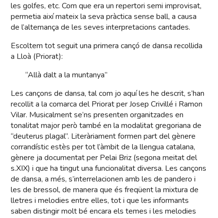
les golfes, etc. Com que era un repertori semi improvisat,
permetia així mateix la seva pràctica sense ball, a causa
de l’alternança de les seves interpretacions cantades.
Escoltem tot seguit una primera cançó de dansa recollida
a Lloà (Priorat):
“Allà dalt a la muntanya”
Les cançons de dansa, tal com jo aquí les he descrit, s’han
recollit a la comarca del Priorat per Josep Crivillé i Ramon
Vilar. Musicalment se’ns presenten organitzades en
tonalitat major però també en la modalitat gregoriana de
“deuterus plagal”. Literàriament formen part del gènere
corrandístic estès per tot l’àmbit de la llengua catalana,
gènere ja documentat per Pelai Briz (segona meitat del
s.XIX) i que ha tingut una funcionalitat diversa. Les cançons
de dansa, a més, s’interrelacionen amb les de pandero i
les de bressol, de manera que és freqüent la mixtura de
lletres i melodies entre elles, tot i que les informants
saben distingir molt bé encara els temes i les melodies