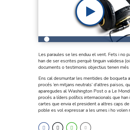
Les paraules se les enduu el vent. Fets i no 
han de ser escrites perquè tinguin validesa (oi
documents o testimonis objectius tenen més f
Ens cal desmuntar les mentides de boqueta am
procés ‘en mitjans neutrals’ d’altres països, qu
aparegudes al Washington Post o a Le Monde 
procés a líders polítics internacionals que han 
cartes que envia el president a altres caps d
poble es vol expressar a les urnes i ho volen re