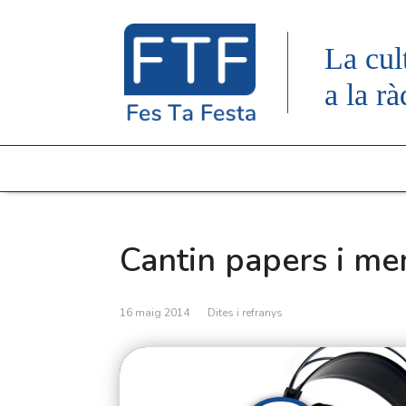
La cul
a la rà
Cantin papers i me
16 maig 2014
Dites i refranys