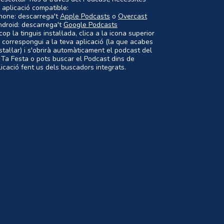
 aplicació compatible:
Phone: descarrega't
Apple Podcasts
o
Overcast
ndroid: descarrega't
Google Podcasts
op la tinguis instal·lada, clica a la icona superior
 correspongui a la teva aplicació (la que acabes
nstal·lar) i s'obrirà automàticament el podcast del
 Ta Festa o pots buscar el Podcast dins de
plicació fent us dels buscadors integrats.