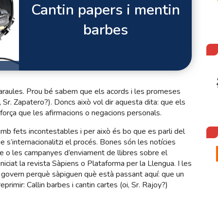
Cantin papers i mentin
barbes
paraules. Prou bé sabem que els acords i les promeses
, Sr. Zapatero?). Doncs això vol dir aquesta dita: que els
orça que les afirmacions o negacions personals.
b fets incontestables i per això és bo que es parli del
e s’internacionalitzi el procés. Bones són les notícies
o les campanyes d’enviament de llibres sobre el
iniciat la revista Sàpiens o Plataforma per la Llengua. I les
e govern perquè sàpiguen què està passant aquí: que un
primir: Callin barbes i cantin cartes (oi, Sr. Rajoy?)