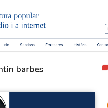
tura popular
dio i a internet
Inici
Seccions
Emissores
Història
Conta
ntin barbes