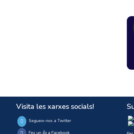
Visita les xarxes socials!
Su
Segueix-nos a Twitter
Fes un 👍 a Facebook
Per