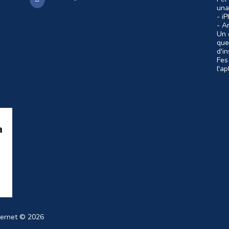
una
- i
- A
Un c
que
d'i
Fes
l'a
ternet
© 2026