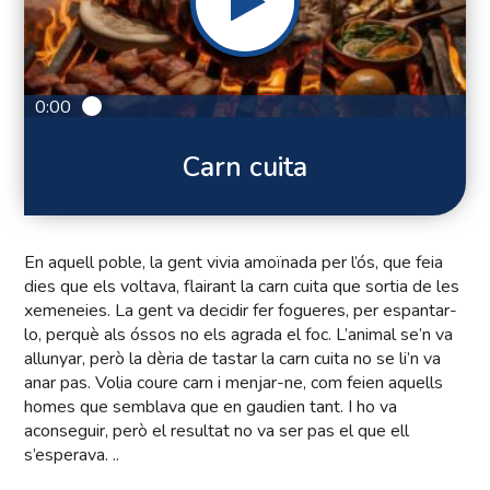
0:00
Carn cuita
En aquell poble, la gent vivia amoïnada per l’ós, que feia
dies que els voltava, flairant la carn cuita que sortia de les
xemeneies. La gent va decidir fer fogueres, per espantar-
lo, perquè als óssos no els agrada el foc. L’animal se’n va
allunyar, però la dèria de tastar la carn cuita no se li’n va
anar pas. Volia coure carn i menjar-ne, com feien aquells
homes que semblava que en gaudien tant. I ho va
aconseguir, però el resultat no va ser pas el que ell
s’esperava. ..