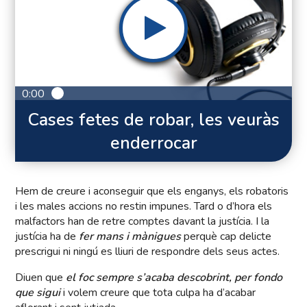
0:00
Cases fetes de robar, les veuràs
enderrocar
Hem de creure i aconseguir que els enganys, els robatoris
i les males accions no restin impunes. Tard o d’hora els
malfactors han de retre comptes davant la justícia. I la
justícia ha de
fer mans i mànigues
perquè cap delicte
prescrigui ni ningú es lliuri de respondre dels seus actes.
Diuen que
el foc sempre s’acaba descobrint, per fondo
que sigui
i volem creure que tota culpa ha d’acabar