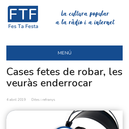
La cultura popular
a la ràdio i a internet
MENÚ
Cases fetes de robar, les
veuràs enderrocar
4 abril 2019
Dites i refranys