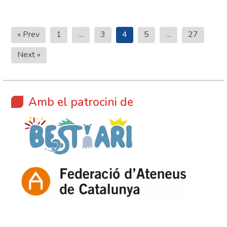
Paginació
« Prev
1
…
3
4
5
…
27
de
Next »
les
entrades
Amb el patrocini de