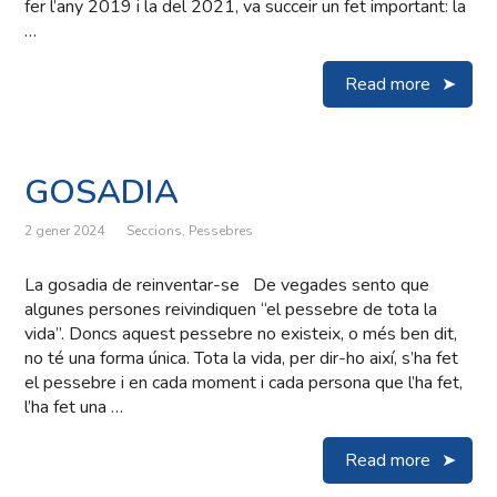
fer l’any 2019 i la del 2021, va succeir un fet important: la
…
Read more
GOSADIA
2 gener 2024
Seccions
,
Pessebres
La gosadia de reinventar-se De vegades sento que
algunes persones reivindiquen “el pessebre de tota la
vida”. Doncs aquest pessebre no existeix, o més ben dit,
no té una forma única. Tota la vida, per dir-ho així, s’ha fet
el pessebre i en cada moment i cada persona que l’ha fet,
l’ha fet una …
Read more