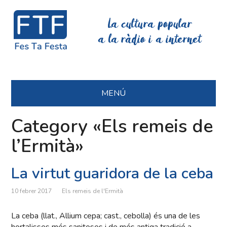
La cultura popular
a la ràdio i a internet
MENÚ
Category «Els remeis de
l’Ermità»
La virtut guaridora de la ceba
10 febrer 2017
Els remeis de l'Ermità
La ceba (llat., Allium cepa; cast., cebolla) és una de les