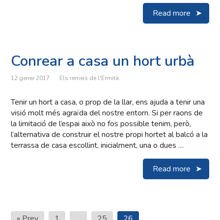
Read more
Conrear a casa un hort urbà
12 gener 2017
Els remeis de l'Ermità
Tenir un hort a casa, o prop de la llar, ens ajuda a tenir una
visió molt més agraïda del nostre entorn. Si per raons de
la limitació de l’espai això no fos possible tenim, però,
l’alternativa de construir el nostre propi hortet al balcó a la
terrassa de casa escollint, inicialment, una o dues …
Read more
Paginació
« Prev
1
…
25
26