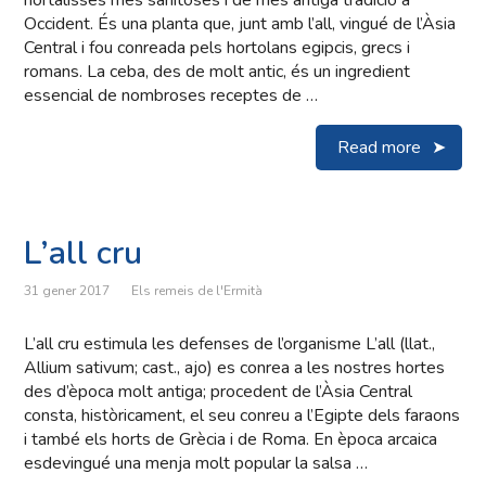
hortalisses més sanitoses i de més antiga tradició a
Occident. És una planta que, junt amb l’all, vingué de l’Àsia
Central i fou conreada pels hortolans egipcis, grecs i
romans. La ceba, des de molt antic, és un ingredient
essencial de nombroses receptes de …
Read more
L’all cru
31 gener 2017
Els remeis de l'Ermità
L’all cru estimula les defenses de l’organisme L’all (llat.,
Allium sativum; cast., ajo) es conrea a les nostres hortes
des d’època molt antiga; procedent de l’Àsia Central
consta, històricament, el seu conreu a l’Egipte dels faraons
i també els horts de Grècia i de Roma. En època arcaica
esdevingué una menja molt popular la salsa …