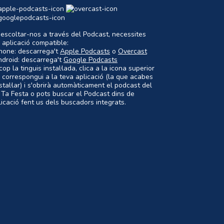
 escoltar-nos a través del Podcast, necessites
 aplicació compatible:
Phone: descarrega't
Apple Podcasts
o
Overcast
ndroid: descarrega't
Google Podcasts
op la tinguis instal·lada, clica a la icona superior
 correspongui a la teva aplicació (la que acabes
nstal·lar) i s'obrirà automàticament el podcast del
 Ta Festa o pots buscar el Podcast dins de
plicació fent us dels buscadors integrats.