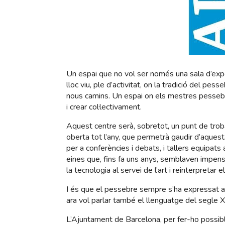
Un espai que no vol ser només una sala d’expo
lloc viu, ple d’activitat, on la tradició del pes
nous camins. Un espai on els mestres pessebr
i crear col·lectivament.
Aquest centre serà, sobretot, un punt de tro
oberta tot l’any, que permetrà gaudir d’aques
per a conferències i debats, i tallers equipats
eines que, fins fa uns anys, semblaven impens
la tecnologia al servei de l’art i reinterpreta
I és que el pessebre sempre s’ha expressat a
ara vol parlar també el llenguatge del segle X
L’Ajuntament de Barcelona, per fer-ho possible