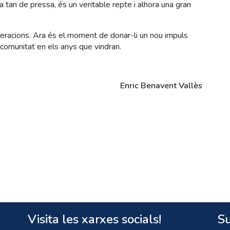
ia tan de pressa, és un veritable repte i alhora una gran
racions. Ara és el moment de donar-li un nou impuls
 comunitat en els anys que vindran.
Enric Benavent Vallès
Visita les xarxes socials!
Su