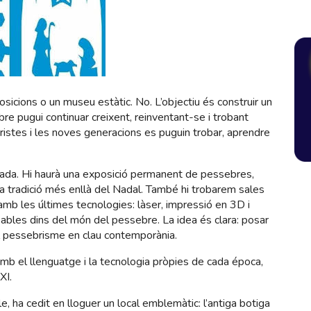
sicions o un museu estàtic. No. L’objectiu és construir un
sebre pugui continuar creixent, reinventant-se i trobant
istes i les noves generacions es puguin trobar, aprendre
bada. Hi haurà una exposició permanent de pessebres,
ta tradició més enllà del Nadal. També hi trobarem sales
 amb les últimes tecnologies: làser, impressió en 3D i
ables dins del món del pessebre. La idea és clara: posar
r el pessebrisme en clau contemporània.
mb el llenguatge i la tecnologia pròpies de cada época,
XI.
, ha cedit en lloguer un local emblemàtic: l’antiga botiga