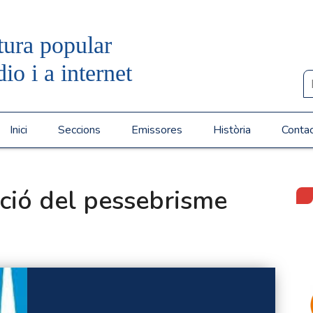
tura popular
dio i a internet
Inici
Seccions
Emissores
Història
Conta
ació del pessebrisme