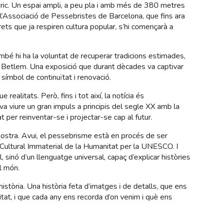
uric. Un espai ampli, a peu pla i amb més de 380 metres
 l’Associació de Pessebristes de Barcelona, que fins ara
rets que ja respiren cultura popular, s’hi començarà a
També hi ha la voluntat de recuperar tradicions estimades,
e Betlem. Una exposició que durant dècades va captivar
 símbol de continuïtat i renovació.
ealitats. Però, fins i tot així, la notícia és
a viure un gran impuls a principis del segle XX amb la
t per reinventar-se i projectar-se cap al futur.
ostra. Avui, el pessebrisme està en procés de ser
Cultural Immaterial de la Humanitat per la UNESCO. I
l, sinó d’un llenguatge universal, capaç d’explicar històries
l món.
istòria. Una història feta d’imatges i de detalls, que ens
itat, i que cada any ens recorda d’on venim i què ens