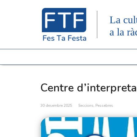
La cul
a la rà
Centre d’interpret
30 desembre 2025
Seccions
,
Pessebres