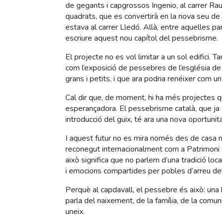
de gegants i capgrossos Ingenio, al carrer Ra
quadrats, que es convertirà en la nova seu de
estava al carrer Lledó. Allà, entre aquelles pa
escriure aquest nou capítol del pessebrisme.
El projecte no es vol limitar a un sol edifici. 
com l’exposició de pessebres de l’església d
grans i petits, i que ara podria renéixer com un
Cal dir que, de moment, hi ha més projectes que r
esperançadora. El pessebrisme català, que ja v
introducció del guix, té ara una nova oportunita
I aquest futur no es mira només des de casa n
reconegut internacionalment com a Patrimoni 
això significa que no parlem d’una tradició loca
i emocions compartides per pobles d’arreu de
Perquè al capdavall, el pessebre és això: una h
parla del naixement, de la família, de la comun
uneix.