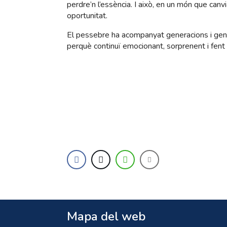
perdre’n l’essència. I això, en un món que canv
oportunitat.
El pessebre ha acompanyat generacions i gene
perquè continuï emocionant, sorprenent i fent
Mapa del web