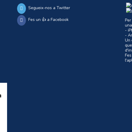
Segueix-nos a Twitter
Fes un 👍 a Facebook
Per
una
- i
- A
Un c
que
d'i
Fes
l'a