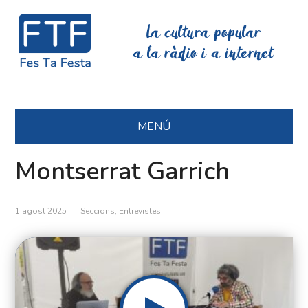
La cultura popular
a la ràdio i a internet
MENÚ
Montserrat Garrich
1 agost 2025
Seccions
,
Entrevistes