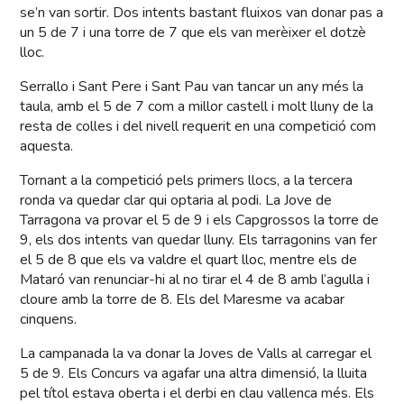
se’n van sortir. Dos intents bastant fluixos van donar pas a
un 5 de 7 i una torre de 7 que els van merèixer el dotzè
lloc.
Serrallo i Sant Pere i Sant Pau van tancar un any més la
taula, amb el 5 de 7 com a millor castell i molt lluny de la
resta de colles i del nivell requerit en una competició com
aquesta.
Tornant a la competició pels primers llocs, a la tercera
ronda va quedar clar qui optaria al podi. La Jove de
Tarragona va provar el 5 de 9 i els Capgrossos la torre de
9, els dos intents van quedar lluny. Els tarragonins van fer
el 5 de 8 que els va valdre el quart lloc, mentre els de
Mataró van renunciar-hi al no tirar el 4 de 8 amb l’agulla i
cloure amb la torre de 8. Els del Maresme va acabar
cinquens.
La campanada la va donar la Joves de Valls al carregar el
5 de 9. Els Concurs va agafar una altra dimensió, la lluita
pel títol estava oberta i el derbi en clau vallenca més. Els