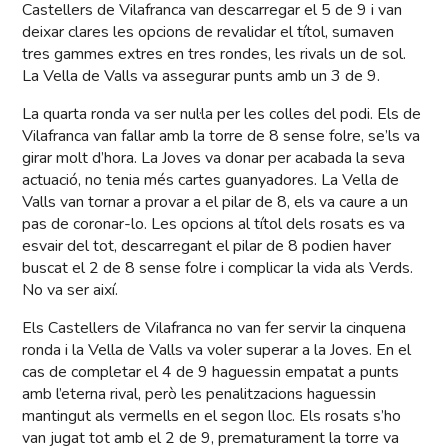
Castellers de Vilafranca van descarregar el 5 de 9 i van
deixar clares les opcions de revalidar el títol, sumaven
tres gammes extres en tres rondes, les rivals un de sol.
La Vella de Valls va assegurar punts amb un 3 de 9.
La quarta ronda va ser nul·la per les colles del podi. Els de
Vilafranca van fallar amb la torre de 8 sense folre, se’ls va
girar molt d’hora. La Joves va donar per acabada la seva
actuació, no tenia més cartes guanyadores. La Vella de
Valls van tornar a provar a el pilar de 8, els va caure a un
pas de coronar-lo. Les opcions al títol dels rosats es va
esvair del tot, descarregant el pilar de 8 podien haver
buscat el 2 de 8 sense folre i complicar la vida als Verds.
No va ser així.
Els Castellers de Vilafranca no van fer servir la cinquena
ronda i la Vella de Valls va voler superar a la Joves. En el
cas de completar el 4 de 9 haguessin empatat a punts
amb l’eterna rival, però les penalitzacions haguessin
mantingut als vermells en el segon lloc. Els rosats s’ho
van jugat tot amb el 2 de 9, prematurament la torre va