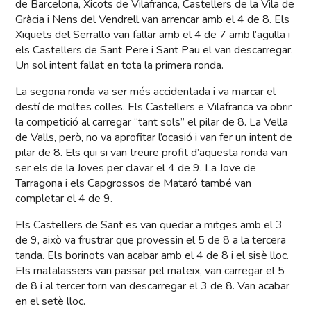
de Barcelona, Xicots de Vilafranca, Castellers de la Vila de
Gràcia i Nens del Vendrell van arrencar amb el 4 de 8. Els
Xiquets del Serrallo van fallar amb el 4 de 7 amb l’agulla i
els Castellers de Sant Pere i Sant Pau el van descarregar.
Un sol intent fallat en tota la primera ronda.
La segona ronda va ser més accidentada i va marcar el
destí de moltes colles. Els Castellers e Vilafranca va obrir
la competició al carregar “tant sols” el pilar de 8. La Vella
de Valls, però, no va aprofitar l’ocasió i van fer un intent de
pilar de 8. Els qui si van treure profit d’aquesta ronda van
ser els de la Joves per clavar el 4 de 9. La Jove de
Tarragona i els Capgrossos de Mataró també van
completar el 4 de 9.
Els Castellers de Sant es van quedar a mitges amb el 3
de 9, això va frustrar que provessin el 5 de 8 a la tercera
tanda. Els borinots van acabar amb el 4 de 8 i el sisè lloc.
Els matalassers van passar pel mateix, van carregar el 5
de 8 i al tercer torn van descarregar el 3 de 8. Van acabar
en el setè lloc.