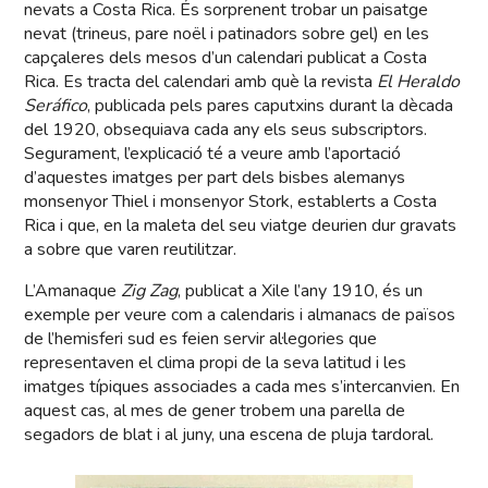
nevats a Costa Rica. És sorprenent trobar un paisatge
nevat (trineus, pare noël i patinadors sobre gel) en les
capçaleres dels mesos d’un calendari publicat a Costa
Rica. Es tracta del calendari amb què la revista
El Heraldo
Seráfico
, publicada pels pares caputxins durant la dècada
del 1920, obsequiava cada any els seus subscriptors.
Segurament, l’explicació té a veure amb l’aportació
d’aquestes imatges per part dels bisbes alemanys
monsenyor Thiel i monsenyor Stork, establerts a Costa
Rica i que, en la maleta del seu viatge deurien dur gravats
a sobre que varen reutilitzar.
L’Amanaque
Zig Zag
, publicat a Xile l’any 1910, és un
exemple per veure com a calendaris i almanacs de països
de l’hemisferi sud es feien servir al·legories que
representaven el clima propi de la seva latitud i les
imatges típiques associades a cada mes s’intercanvien. En
aquest cas, al mes de gener trobem una parella de
segadors de blat i al juny, una escena de pluja tardoral.