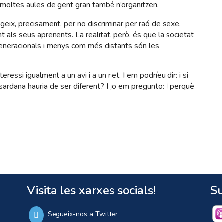
oltes aules de gent gran també n’organitzen.
eix, precisament, per no discriminar per raó de sexe,
t als seus aprenents. La realitat, però, és que la societat
-generacionals i menys com més distants són les
ressi igualment a un avi i a un net. I em podríeu dir: i si
ardana hauria de ser diferent? I jo em pregunto: I perquè
Visita les xarxes socials!
Su
Segueix-nos a Twitter