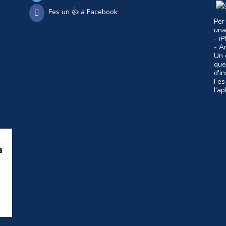
Fes un 👍 a Facebook
Per
una
- i
- A
Un c
que
d'i
Fes
l'a