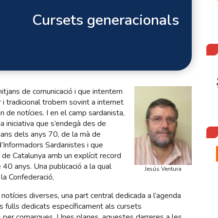
Cursets generacionals
itjans de comunicació i que intentem
r i tradicional trobem sovint a internet
 de notícies. I en el camp sardanista,
iniciativa que s’endegà des de
tjans dels anys 70, de la mà de
 d’Informadors Sardanistes i que
 de Catalunya amb un explícit record
e 40 anys. Una publicació a la qual
Jesús Ventura
la Confederació,
tícies diverses, una part central dedicada a l’agenda
uns fulls dedicats específicament als cursets
s per comarques. Unes planes, aquestes darreres a les