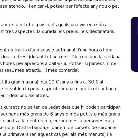
ssa atenció… I en canvi, potser per l’efecte any nou o pel
partits per tot el país, dels quals una vintena són a
 tres aspectes: la durada, els preus i els destinataris.
ent es tracta d’una sessió setmanal d’una hora o hora i
o dos… o tres! (durant tot un curs!). No crec que la sardana
s hores per aprendre a ballar-la. Potser si parléssim de
és real, més atractiu… i més comercial!.
at (la gran majoria), els 10 € l’any o fins al 30 € al
ser valdria la pena especificar una miqueta el contingut
nir dels uns als altres.
ls cursets no parlen de l’edat dels que hi poden participar.
e ser nens més grans de 6 anys o més petits o més grans
an dirigits a la gent gran o, encara més, a persones més
xemple. D’altra banda, si parlem de cursets de sardanes
 la primavera (en aquest cas per als més menuts) i a