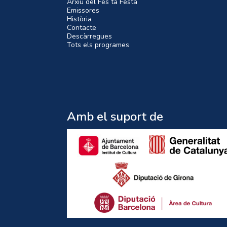
Arxiu del Fes ta Festa
Emissores
Història
Contacte
Descàrregues
Tots els programes
Amb el suport de