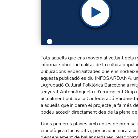
Tots aquells que ens movem al voltant dels m
informar sobre l’actualitat de la cultura popula
publicacions especialitzades que ens nodreixen
aquesta publicació es diu INFOSARDANA, una 
l’Agrupació Cultural Folklòrica Barcelona a mi
l’enyorat Antoni Anguela i d’un incipient Grup
actualment publica la Confederació Sardanista
a aquells que iniciaren el projecte ja fa més d
podeu accedir directament des de la plana de 
Unes primeres planes amb notes de premsa i no
cronològica d’activitats i, per acabar, encara 
d’ensenyament de ballar sardanes, relacionat