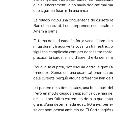
quals, sincerament, jo no havia dedicat mai ma
que sigui, en fixar-m’hi una mica…
La relació inclou una cinquantena de cursets re
Barcelona ciutat. I em sorprenen, essencialment
Anem a pams.
El tema de la durada és força variat. Normalm
mitja durant (i aquí ve la cosa) un trimestre… 
sigui tan complicada com per necessitar tante
practicar la sardana i no d’aprendre-la seria m
Pel que fa al preu, pot oscil·lar entre la gratuït
trimestre. Sense ser una quantitat onerosa pot
dels cursets perquè alguna diferència han de te
I si parlem dels destinataris, una bona part de
Però en molts cassos s’especifica que han d
de 14. I per l’altra extrem es detalla que est
grans d’una determinada edat: 60 anys, per e
sovint hom pensa amb els de El Corte Inglés a