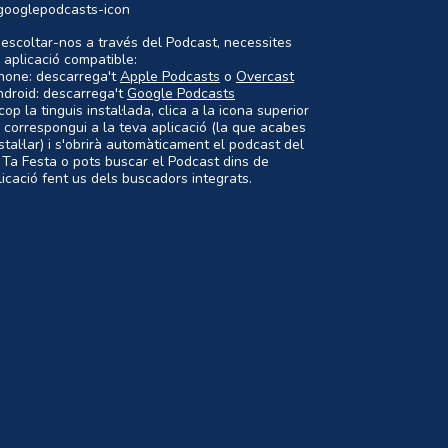
 escoltar-nos a través del Podcast, necessites
 aplicació compatible:
Phone: descarrega't
Apple Podcasts
o
Overcast
ndroid: descarrega't
Google Podcasts
op la tinguis instal·lada, clica a la icona superior
 correspongui a la teva aplicació (la que acabes
nstal·lar) i s'obrirà automàticament el podcast del
 Ta Festa o pots buscar el Podcast dins de
plicació fent us dels buscadors integrats.