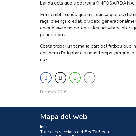
banda dels que trobareu a l’INFOSARDANA, m
Em sembla curiós que una dansa que es disting
raça, creença o edat, divideixi generacionalmen
en què vivim no potencia les activitats inter
generacions.
Costa trobar un tema (a part del futbol) que inte
ens hem d’adaptar als nous temps, perquè la s
no?
Etiquetes:
2016
Mapa del web
Inici
Totes les seccions del Fes Ta Festa