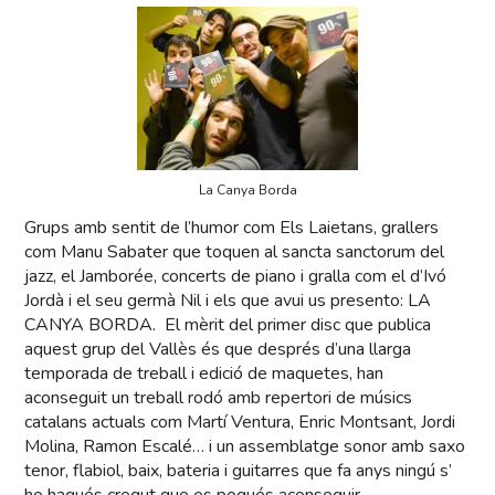
La Canya Borda
Grups amb sentit de l’humor com Els Laietans, grallers
com Manu Sabater que toquen al sancta sanctorum del
jazz, el Jamborée, concerts de piano i gralla com el d’Ivó
Jordà i el seu germà Nil i els que avui us presento: LA
CANYA BORDA. El mèrit del primer disc que publica
aquest grup del Vallès és que després d’una llarga
temporada de treball i edició de maquetes, han
aconseguit un treball rodó amb repertori de músics
catalans actuals com Martí Ventura, Enric Montsant, Jordi
Molina, Ramon Escalé… i un assemblatge sonor amb saxo
tenor, flabiol, baix, bateria i guitarres que fa anys ningú s’