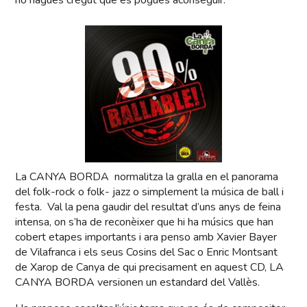
ho hagués cregut que es pogués aconseguir.
La CANYA BORDA normalitza la gralla en el panorama
del folk-rock o folk- jazz o simplement la música de ball i
festa. Val la pena gaudir del resultat d’uns anys de feina
intensa, on s’ha de reconèixer que hi ha músics que han
cobert etapes importants i ara penso amb Xavier Bayer
de Vilafranca i els seus Cosins del Sac o Enric Montsant
de Xarop de Canya de qui precisament en aquest CD, LA
CANYA BORDA versionen un estandard del Vallès.