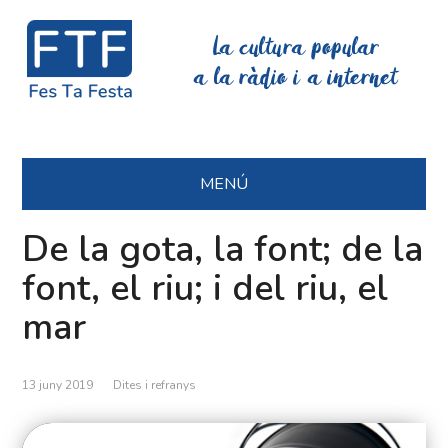
La cultura popular
a la ràdio i a internet
MENÚ
De la gota, la font; de la
font, el riu; i del riu, el
mar
13 juny 2019
Dites i refranys