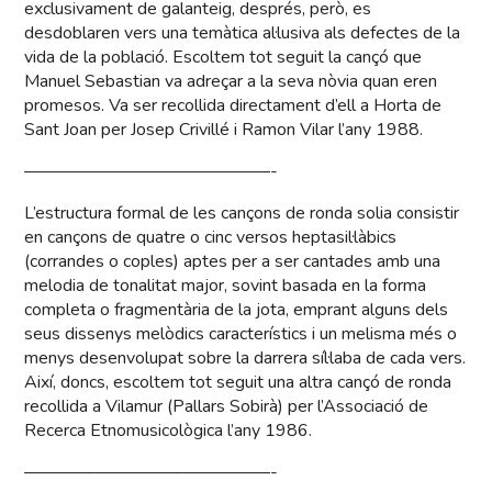
exclusivament de galanteig, després, però, es
desdoblaren vers una temàtica al·lusiva als defectes de la
vida de la població. Escoltem tot seguit la cançó que
Manuel Sebastian va adreçar a la seva nòvia quan eren
promesos. Va ser recollida directament d’ell a Horta de
Sant Joan per Josep Crivillé i Ramon Vilar l’any 1988.
——————————————-
L’estructura formal de les cançons de ronda solia consistir
en cançons de quatre o cinc versos heptasil·làbics
(corrandes o coples) aptes per a ser cantades amb una
melodia de tonalitat major, sovint basada en la forma
completa o fragmentària de la jota, emprant alguns dels
seus dissenys melòdics característics i un melisma més o
menys desenvolupat sobre la darrera síl·laba de cada vers.
Així, doncs, escoltem tot seguit una altra cançó de ronda
recollida a Vilamur (Pallars Sobirà) per l’Associació de
Recerca Etnomusicològica l’any 1986.
——————————————-