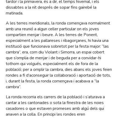
tardor i la primavera, és a dir, el temps hivernal, i els
dissabtes a la nit després de sopar fins gairebé la
matinada.
A les terres meridionals, la ronda començava normalment
amb una reunió a algun celler particular on els joves
compartien menjar i beure. A les terres de Ponent,
especialment a les pallareses i ribagorçanes, hi havia una
institució que funcionava sobretot per la festa major: “las
cambra”, era, com diu Violant i Simorra, un espai cobert
que s’omplia de menjar i de beguda per a convidar-hi
tothom qui volgués, especialment els de fora de la
població; per a omplir la cambra, dies abans els joves feien
rondes a fi d’aconseguir la col·laboració i aportació de tots,
i, durant la festa, la ronda començava i acabava a “la
cambra”.
La ronda recorria els carrers de la població i s’aturava a
cantar a les cantonades o sota la finestra de les noies
casadores o que estaven promeses amb algú dels qui
anaven a la colla. En principi les rondes eren