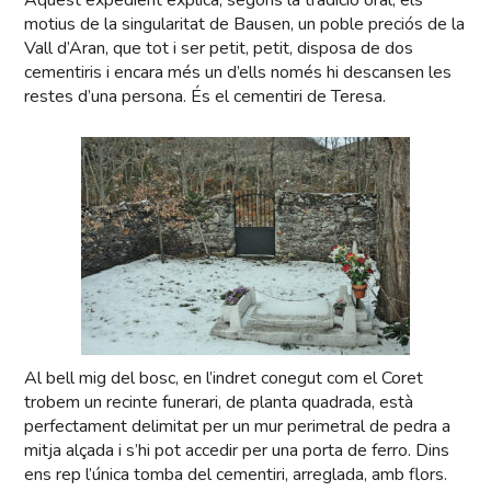
Aquest expedient explica, segons la tradició oral, els
motius de la singularitat de Bausen, un poble preciós de la
Vall d’Aran, que tot i ser petit, petit, disposa de dos
cementiris i encara més un d’ells només hi descansen les
restes d’una persona. És el cementiri de Teresa.
Al bell mig del bosc, en l’indret conegut com el Coret
trobem un recinte funerari, de planta quadrada, està
perfectament delimitat per un mur perimetral de pedra a
mitja alçada i s’hi pot accedir per una porta de ferro. Dins
ens rep l’única tomba del cementiri, arreglada, amb flors.