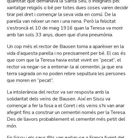
quantitat que demanava la Santa Seu, o indignats pel
xantatge religiós o bé per totes dues coses varen decidir
tirar pel dret i començar la seva vida en comú. De la
parella van néixer un nen i una nena. Però la felicitat
s’estroncà el 10 de maig 1916 quan la Teresa va morir
amb tan sols 33 anys, diuen que d’una pneumònia.
Un cop més el rector de Bausen torna a aparèixer en la
vida d’aquesta parella i no precisament per bé. El cas és
que com que la Teresa havia estat vivint en “pecat”, el
rector va negar-se a enterrar-la al cementiri, ja que era
terra sagrada on no poden rebre sepultura les persones
que moren en “pecat”.
La intolerància del rector va ser resposta amb la
solidaritat dels veïns de Bausen. Així en Siscu va
començar a fer la fosa a el Coret i els veïns s’hi van anar
afegint fins a construir un cementiri només per la Teresa.
Des de llavors probablement el cementiri més petit del
món.
En Siscu i els seus fills van exiliar-se a França fugint del