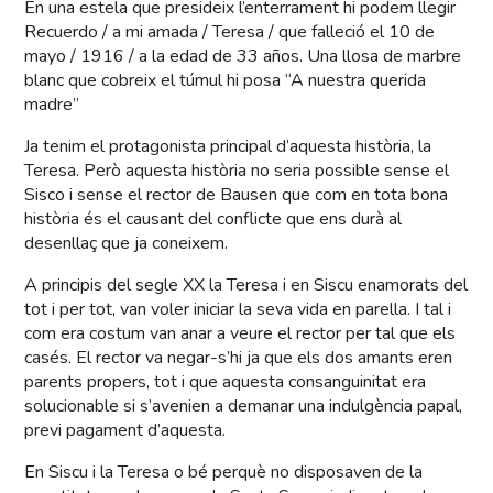
En una estela que presideix l’enterrament hi podem llegir
Recuerdo / a mi amada / Teresa / que falleció el 10 de
mayo / 1916 / a la edad de 33 años. Una llosa de marbre
blanc que cobreix el túmul hi posa “A nuestra querida
madre”
Ja tenim el protagonista principal d’aquesta història, la
Teresa. Però aquesta història no seria possible sense el
Sisco i sense el rector de Bausen que com en tota bona
història és el causant del conflicte que ens durà al
desenllaç que ja coneixem.
A principis del segle XX la Teresa i en Siscu enamorats del
tot i per tot, van voler iniciar la seva vida en parella. I tal i
com era costum van anar a veure el rector per tal que els
casés. El rector va negar-s’hi ja que els dos amants eren
parents propers, tot i que aquesta consanguinitat era
solucionable si s’avenien a demanar una indulgència papal,
previ pagament d’aquesta.
En Siscu i la Teresa o bé perquè no disposaven de la