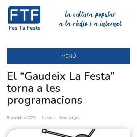
La cultura popular
a la ràdio i a internet
MENÚ
El “Gaudeix La Festa”
torna a les
programacions
8 setembre 2023
Seccions
,
Reportatges