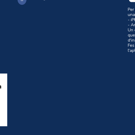
Per
una
- i
- A
Un c
que
d'i
Fes
l'a