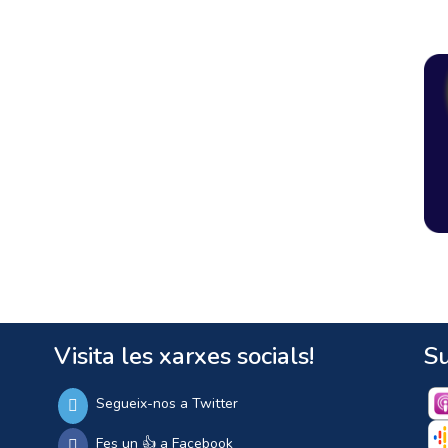
Visita les xarxes socials!
Su
Segueix-nos a Twitter
Fes un 👍 a Facebook