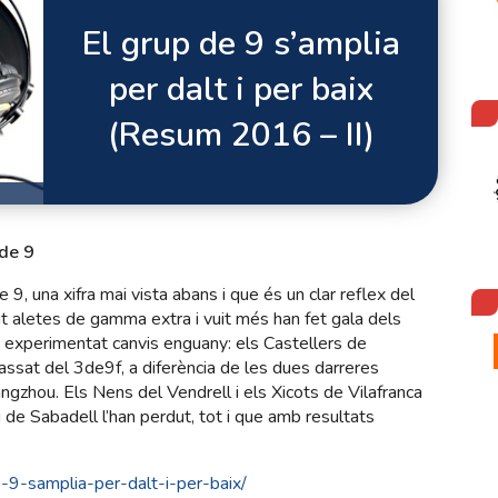
El grup de 9 s’amplia
per dalt i per baix
(Resum 2016 – II)
 de 9
9, una xifra mai vista abans i que és un clar reflex del
it aletes de gamma extra i vuit més han fet gala dels
ha experimentat canvis enguany: els Castellers de
assat del 3de9f, a diferència de les dues darreres
gzhou. Els Nens del Vendrell i els Xicots de Vilafranca
 de Sabadell l’han perdut, tot i que amb resultats
e-9-samplia-per-dalt-i-per-baix/