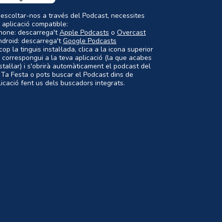
 escoltar-nos a través del Podcast, necessites
 aplicació compatible:
Phone: descarrega't
Apple Podcasts
o
Overcast
ndroid: descarrega't
Google Podcasts
op la tinguis instal·lada, clica a la icona superior
 correspongui a la teva aplicació (la que acabes
nstal·lar) i s'obrirà automàticament el podcast del
 Ta Festa o pots buscar el Podcast dins de
plicació fent us dels buscadors integrats.