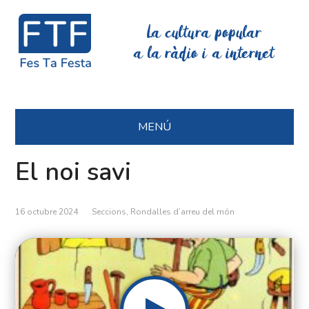
La cultura popular
a la ràdio i a internet
MENÚ
El noi savi
16 octubre 2024
Seccions
,
Rondalles d’arreu del món