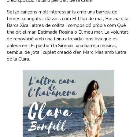
predisposició i il·lusió per part de la Clara.
Setze cançons molt interessants amb una barreja de
temes coneguts i clàssics com El Llop de mar, Rosina o la
Barca Xica i altres de collita i composició pròpia com Què
t’ha dit el mar, Estimada Rosina o El meu mar. La voluntat
de renovació amb una feina atrevida i positiva que es
palesa en «El pastor i la Sirena»
,
una barreja musical,
sembla, de jota i cuplet creació d’en Marc Mas amb lletra
de la Clara.