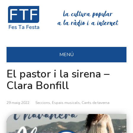
La cultura popular
a la ràdio i a internet
MENÚ
El pastor i la sirena –
Clara Bonfill
29 maig 2022
Seccions
,
Espais musicals
,
Cants de taverna