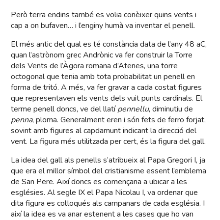
Però terra endins també es volia conèixer quins vents i
cap a on bufaven… i l’enginy humà va inventar el penell.
El més antic del qual es té constància data de l’any 48 aC,
quan l’astrònom grec Andrònic va fer construir la Torre
dels Vents de l’Àgora romana d’Atenes, una torre
octogonal que tenia amb tota probabilitat un penell en
forma de tritó. A més, va fer gravar a cada costat figures
que representaven els vents dels vuit punts cardinals. El
terme penell doncs, ve del llatí
pennellu
, diminutiu de
penna
, ploma. Generalment eren i són fets de ferro forjat,
sovint amb figures al capdamunt indicant la direcció del
vent. La figura més utilitzada per cert, és la figura del gall.
La idea del gall als penells s’atribueix al Papa Gregori I, ja
que era el millor símbol del cristianisme essent l’emblema
de San Pere. Així doncs es començaria a ubicar a les
esglésies. Al segle IX el Papa Nicolau I, va ordenar que
dita figura es col·loqués als campanars de cada església. I
així la idea es va anar estenent a les cases que ho van