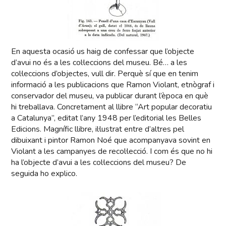
En aquesta ocasió us haig de confessar que l’objecte
d’avui no és a les col·leccions del museu. Bé… a les
col·leccions d’objectes, vull dir. Perquè sí que en tenim
informació a les publicacions que Ramon Violant, etnògraf i
conservador del museu, va publicar durant l’època en què
hi treballava. Concretament al llibre “Art popular decoratiu
a Catalunya”, editat l’any 1948 per l’editorial les Belles
Edicions. Magnífic llibre, il·lustrat entre d’altres pel
dibuixant i pintor Ramon Noé que acompanyava sovint en
Violant a les campanyes de recol·lecció. I com és que no hi
ha l’objecte d’avui a les col·leccions del museu? De
seguida ho explico.