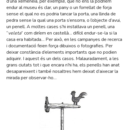
d’una xemeneia, per exemple, que no ens la podríem
endur al museu és clar, un pany o un forrellat de forja
sense el qual no es podria tancar la porta, una llinda de
pedra sense la qual una porta s’ensorra, o l’objecte d’avui,
un penell. A moltes cases s’hi instal·lava un penell, una
“
veleta
” com diríem en castellà… difícil endur-se-la si la
casa era habitada… Per això, en les campanyes de recerca
i documentació feien força dibuixos o fotografies. Per
deixar constància d’elements importants que no podien
adquirir. I aquest és un dels casos. Malauradament, a les
grans ciutats tot i que encara n’hi ha, els penells han anat
desapareixent i també nosaltres hem deixat d’aixecar la
mirada per observar-ho…