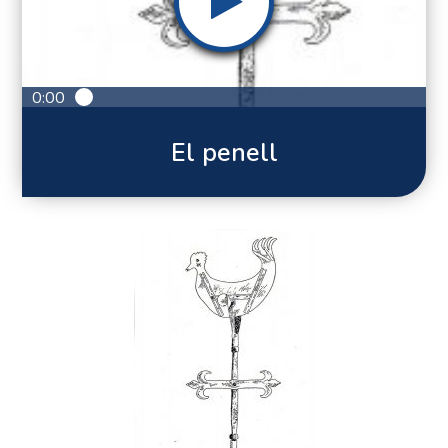
0:00
El penell