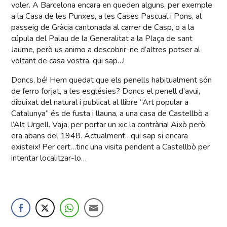
voler. A Barcelona encara en queden alguns, per exemple
a la Casa de les Punxes, a les Cases Pascual i Pons, al
passeig de Gràcia cantonada al carrer de Casp, o a la
cúpula del Palau de la Generalitat a la Plaça de sant
Jaume, però us animo a descobrir-ne d’altres potser al
voltant de casa vostra, qui sap…!
Doncs, bé! Hem quedat que els penells habitualment són
de ferro forjat, a les esglésies? Doncs el penell d’avui,
dibuixat del natural i publicat al llibre “Art popular a
Catalunya” és de fusta i llauna, a una casa de Castellbò a
l’Alt Urgell. Vaja, per portar un xic la contrària! Això però,
era abans del 1948. Actualment…qui sap si encara
existeix! Per cert…tinc una visita pendent a Castellbò per
intentar localitzar-lo…