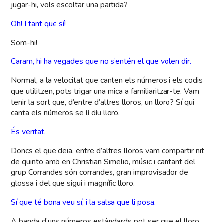
jugar-hi, vols escoltar una partida?
Oh! I tant que sí!
Som-hi!
Caram, hi ha vegades que no s’entén el que volen dir.
Normal, a la velocitat que canten els números i els codis
que utilitzen, pots trigar una mica a familiaritzar-te. Vam
tenir la sort que, d’entre d’altres lloros, un lloro? Sí qui
canta els números se li diu lloro.
És veritat.
Doncs el que deia, entre d’altres lloros vam compartir nit
de quinto amb en Christian Simelio, músic i cantant del
grup Corrandes són corrandes, gran improvisador de
glossa i del que sigui i magnífic lloro.
Sí que té bona veu sí, i la salsa que li posa.
A banda d’uns números estàndards pot ser que el lloro