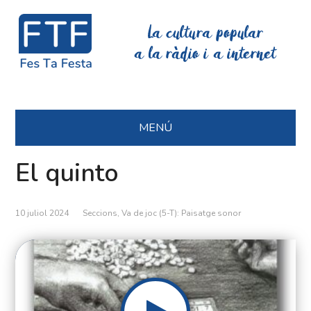
La cultura popular
a la ràdio i a internet
MENÚ
El quinto
10 juliol 2024
Seccions
,
Va de joc (5-T): Paisatge sonor