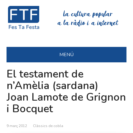
La cultura popular
a la ràdio i a internet
MENÚ
El testament de
n’Amèlia (sardana)
Joan Lamote de Grignon
i Bocquet
9 març 2012
Clàssics de cobla