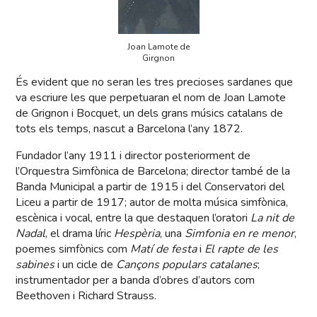
Joan Lamote de
Girgnon
És evident que no seran les tres precioses sardanes que
va escriure les que perpetuaran el nom de Joan Lamote
de Grignon i Bocquet, un dels grans músics catalans de
tots els temps, nascut a Barcelona l’any 1872.
Fundador l’any 1911 i director posteriorment de
l’Orquestra Simfònica de Barcelona; director també de la
Banda Municipal a partir de 1915 i del Conservatori del
Liceu a partir de 1917; autor de molta música simfònica,
escènica i vocal, entre la que destaquen l’oratori
La nit de
Nadal
, el drama líric
Hespèria
, una
Simfonia en re menor
,
poemes simfònics com
Matí de festa
i
El rapte de les
sabines
i un cicle de
Cançons populars catalanes
;
instrumentador per a banda d’obres d’autors com
Beethoven i Richard Strauss.