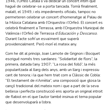
1946, l’Orfeó Català li va dedicar un concert íntim que
hagué de celebrar-se a porta tancada. Tornà finalment,
malalt, el 1949, i els impediments oficials, tampoc no
permeteren celebrar un concert d’homenatge al Palau de
la Música Catalana amb l’Orquestra i l’Orfeó. El concert es
celebrà finalment a Terrassa, amb l’Orquestra Municipal de
València i l’Orfeó de Terrassa d’
Educación y Descanso
.
Durant l’acte sofrí un esvaïment que superà
providencialment. Però morí el mateix any.
Com he dit al principi, Joan Lamote de Grignon i Bocquet
escrigué només tres sardanes: “Solidaritat de flors”, la
primera, datada l’any 1907; “La rosa del folló”, la més
popularitzada al llarg dels anys, amb un llarg i expressiu
cant de tenora; i la que hem triat com a Clàssic de Cobla:
“El testament de n’Amèlia”, una composició que glosa la
cançó tradicional del mateix nom i que a part de la seva
bellesa i perfecta construcció ens aporta un original introit
de flabiol en el que l’autor també insinua el tema popular
que desenvoluparà a l’obra.