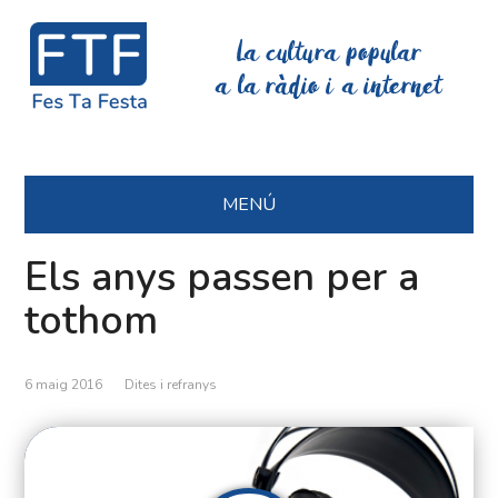
La cultura popular
a la ràdio i a internet
MENÚ
Els anys passen per a
tothom
6 maig 2016
Dites i refranys