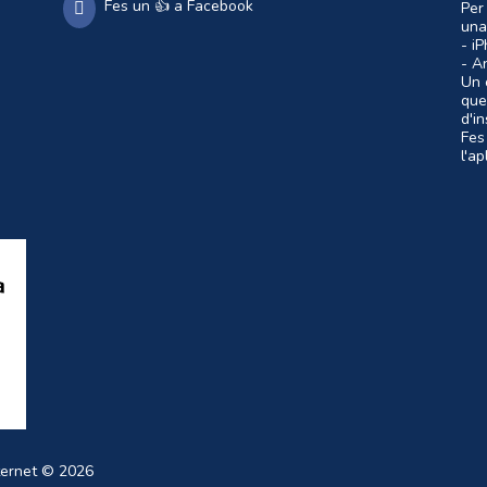
Fes un 👍 a Facebook
Per
una
- i
- A
Un c
que
d'i
Fes
l'a
ternet
© 2026