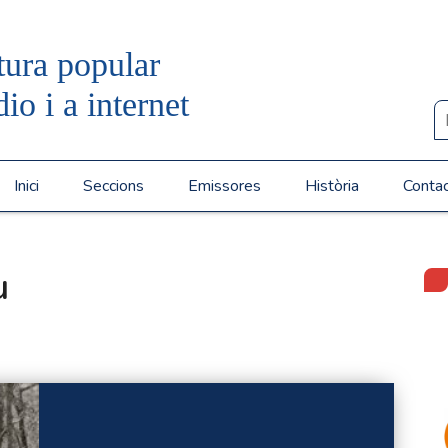
tura popular
dio i a internet
Inici
Seccions
Emissores
Història
Conta
u