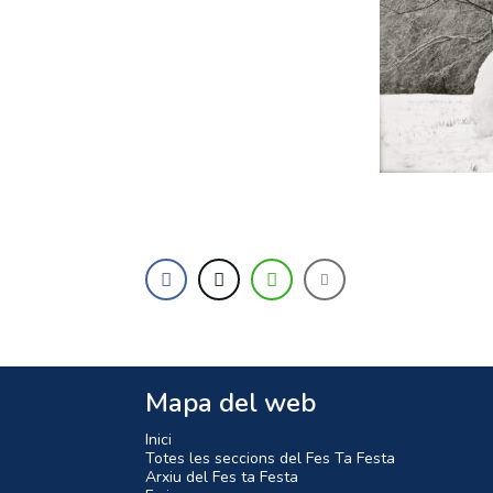
Mapa del web
Inici
Totes les seccions del Fes Ta Festa
Arxiu del Fes ta Festa