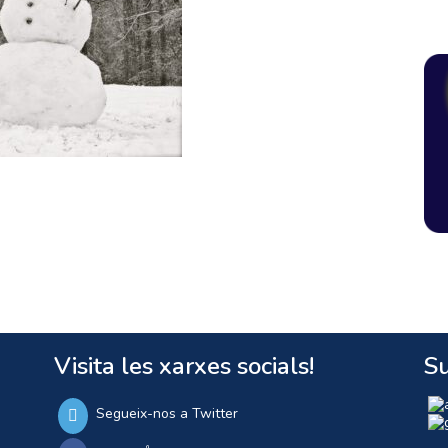
Visita les xarxes socials!
Su
Segueix-nos a Twitter