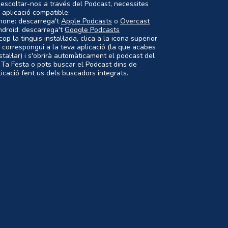
 escoltar-nos a través del Podcast, necessites
 aplicació compatible:
Phone: descarrega't
Apple Podcasts
o
Overcast
ndroid: descarrega't
Google Podcasts
op la tinguis instal·lada, clica a la icona superior
 correspongui a la teva aplicació (la que acabes
nstal·lar) i s'obrirà automàticament el podcast del
 Ta Festa o pots buscar el Podcast dins de
plicació fent us dels buscadors integrats.