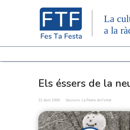
La cul
a la rà
Els éssers de la ne
22 abril 2000
Seccions
,
La Pedra de Follet