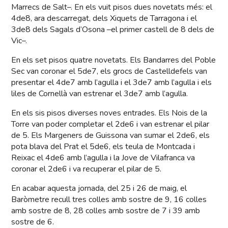
Marrecs de Salt–. En els vuit pisos dues novetats més: el
4de8, ara descarregat, dels Xiquets de Tarragona i el
3de8 dels Sagals d’Osona –el primer castell de 8 dels de
Vic–.
En els set pisos quatre novetats. Els Bandarres del Poble
Sec van coronar el 5de7, els grocs de Castelldefels van
presentar el 4de7 amb l’agulla i el 3de7 amb l’agulla i els
liles de Cornellà van estrenar el 3de7 amb l’agulla.
En els sis pisos diverses noves entrades. Els Nois de la
Torre van poder completar el 2de6 i van estrenar el pilar
de 5. Els Margeners de Guissona van sumar el 2de6, els
pota blava del Prat el 5de6, els teula de Montcada i
Reixac el 4de6 amb l’agulla i la Jove de Vilafranca va
coronar el 2de6 i va recuperar el pilar de 5.
En acabar aquesta jornada, del 25 i 26 de maig, el
Baròmetre recull tres colles amb sostre de 9, 16 colles
amb sostre de 8, 28 colles amb sostre de 7 i 39 amb
sostre de 6.