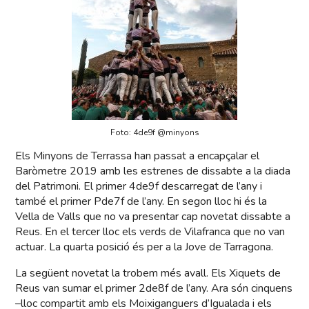
Foto: 4de9f @minyons
Els Minyons de Terrassa han passat a encapçalar el
Baròmetre 2019 amb les estrenes de dissabte a la diada
del Patrimoni. El primer 4de9f descarregat de l’any i
també el primer Pde7f de l’any. En segon lloc hi és la
Vella de Valls que no va presentar cap novetat dissabte a
Reus. En el tercer lloc els verds de Vilafranca que no van
actuar. La quarta posició és per a la Jove de Tarragona.
La següent novetat la trobem més avall. Els Xiquets de
Reus van sumar el primer 2de8f de l’any. Ara són cinquens
–lloc compartit amb els Moixiganguers d’Igualada i els