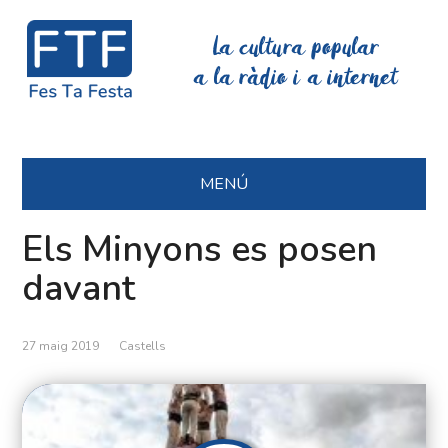
La cultura popular
a la ràdio i a internet
MENÚ
Els Minyons es posen
davant
27 maig 2019
Castells