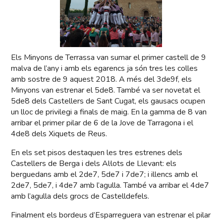
Els Minyons de Terrassa van sumar el primer castell de 9
malva de l’any i amb els egarencs ja són tres les colles
amb sostre de 9 aquest 2018. A més del 3de9f, els
Minyons van estrenar el 5de8. També va ser novetat el
5de8 dels Castellers de Sant Cugat, els gausacs ocupen
un lloc de privilegi a finals de maig. En la gamma de 8 van
arribar el primer pilar de 6 de la Jove de Tarragona i el
4de8 dels Xiquets de Reus.
En els set pisos destaquen les tres estrenes dels
Castellers de Berga i dels Al·lots de Llevant: els
berguedans amb el 2de7, 5de7 i 7de7; i illencs amb el
2de7, 5de7, i 4de7 amb l’agulla. També va arribar el 4de7
amb l’agulla dels grocs de Castelldefels.
Finalment els bordeus d’Esparreguera van estrenar el pilar