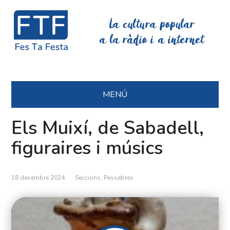
La cultura popular
a la ràdio i a internet
MENÚ
Els Muixí, de Sabadell,
figuraires i músics
18 desembre 2024
Seccions
,
Pessebres