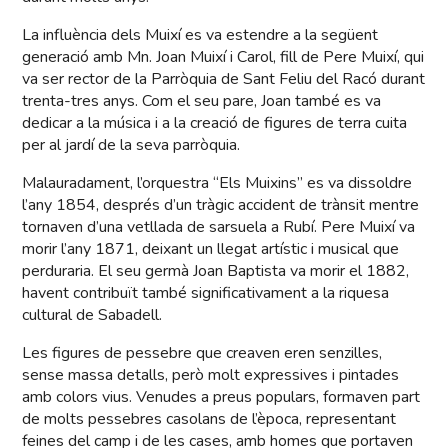
La influència dels Muixí es va estendre a la següent
generació amb Mn. Joan Muixí i Carol, fill de Pere Muixí, qui
va ser rector de la Parròquia de Sant Feliu del Racó durant
trenta-tres anys. Com el seu pare, Joan també es va
dedicar a la música i a la creació de figures de terra cuita
per al jardí de la seva parròquia.
Malauradament, l’orquestra “Els Muixins” es va dissoldre
l’any 1854, després d’un tràgic accident de trànsit mentre
tornaven d’una vetllada de sarsuela a Rubí. Pere Muixí va
morir l’any 1871, deixant un llegat artístic i musical que
perduraria. El seu germà Joan Baptista va morir el 1882,
havent contribuït també significativament a la riquesa
cultural de Sabadell.
Les figures de pessebre que creaven eren senzilles,
sense massa detalls, però molt expressives i pintades
amb colors vius. Venudes a preus populars, formaven part
de molts pessebres casolans de l’època, representant
feines del camp i de les cases, amb homes que portaven