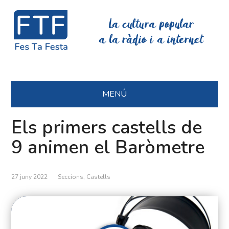
La cultura popular
a la ràdio i a internet
MENÚ
Els primers castells de
9 animen el Baròmetre
27 juny 2022
Seccions
,
Castells