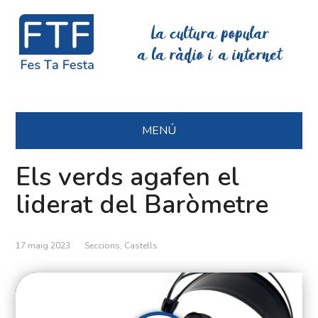
La cultura popular
a la ràdio i a internet
MENÚ
Els verds agafen el
liderat del Baròmetre
17 maig 2023
Seccions
,
Castells