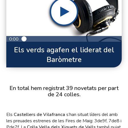
0:00
Els verds agafen el liderat del
Baròmetre
En total hem registrat 39 novetats per part
de 24 colles.
Els
Castellers de Vilafranca
s’han situat líders del amb
les preuades estrenes de les Fires de Maig: 3de9f, 7de8 i
Pde7f. La
Colla Vella dels Xiquets de Valls
també pujat