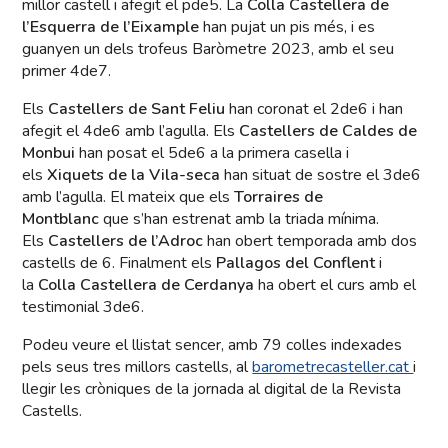
millor castell i afegit el pde5. La
Colla Castellera de
l’Esquerra de l’Eixample
han pujat un pis més, i es
guanyen un dels trofeus Baròmetre 2023, amb el seu
primer 4de7.
Els
Castellers de Sant Feliu
han coronat el 2de6 i han
afegit el 4de6 amb l’agulla. Els
Castellers de Caldes de
Monbui
han posat el 5de6 a la primera casella i
els
Xiquets de la Vila-seca
han situat de sostre el 3de6
amb l’agulla. El mateix que els
Torraires de
Montblanc
que s’han estrenat amb la triada mínima.
Els
Castellers de l’Adroc
han obert temporada amb dos
castells de 6. Finalment els
Pallagos del Conflent
i
la
Colla Castellera de Cerdanya
ha obert el curs amb el
testimonial 3de6.
Podeu veure el llistat sencer, amb 79 colles indexades
pels seus tres millors castells, al
barometrecasteller.cat
i
llegir les cròniques de la jornada al digital de la Revista
Castells.