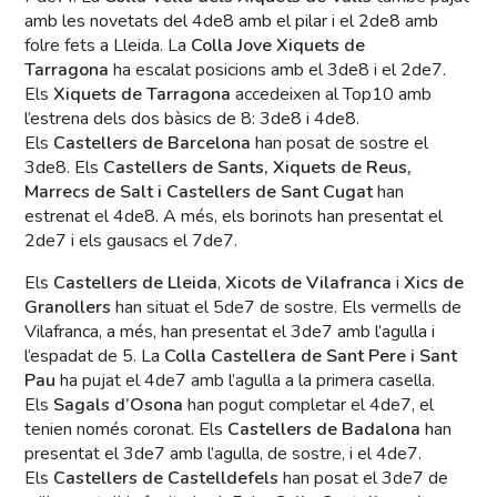
amb les novetats del 4de8 amb el pilar i el 2de8 amb
folre fets a Lleida. La
Colla Jove Xiquets de
Tarragona
ha escalat posicions amb el 3de8 i el 2de7.
Els
Xiquets de Tarragona
accedeixen al Top10 amb
l’estrena dels dos bàsics de 8: 3de8 i 4de8.
Els
Castellers de Barcelona
han posat de sostre el
3de8. Els
Castellers de Sants, Xiquets de Reus,
Marrecs de Salt i Castellers de Sant Cugat
han
estrenat el 4de8. A més, els borinots han presentat el
2de7 i els gausacs el 7de7.
Els
Castellers de Lleida
,
Xicots de Vilafranca
i
Xics de
Granollers
han situat el 5de7 de sostre. Els vermells de
Vilafranca, a més, han presentat el 3de7 amb l’agulla i
l’espadat de 5. La
Colla Castellera de Sant Pere i Sant
Pau
ha pujat el 4de7 amb l’agulla a la primera casella.
Els
Sagals d’Osona
han pogut completar el 4de7, el
tenien només coronat. Els
Castellers de Badalona
han
presentat el 3de7 amb l’agulla, de sostre, i el 4de7.
Els
Castellers de Castelldefels
han posat el 3de7 de