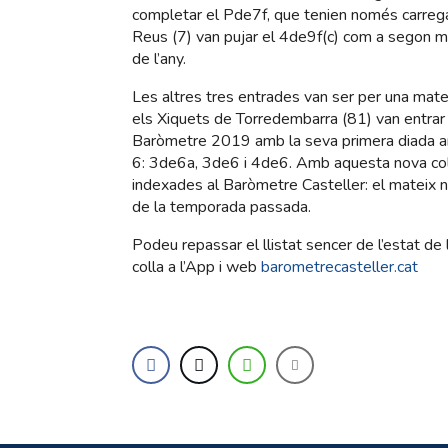
completar el Pde7f, que tenien només carrega
Reus (7) van pujar el 4de9f(c) com a segon mil
de l’any.
Les altres tres entrades van ser per una mate
els Xiquets de Torredembarra (81) van entrar
Baròmetre 2019 amb la seva primera diada a
6: 3de6a, 3de6 i 4de6. Amb aquesta nova coll
indexades al Baròmetre Casteller: el mateix 
de la temporada passada.
Podeu repassar el llistat sencer de l’estat de 
colla a l’App i web
barometrecasteller.cat