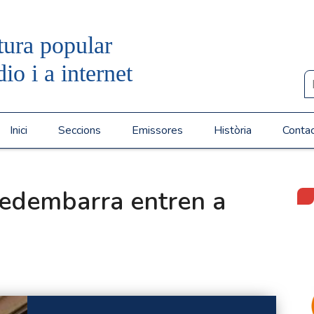
tura popular
dio i a internet
Inici
Seccions
Emissores
Història
Conta
redembarra entren a