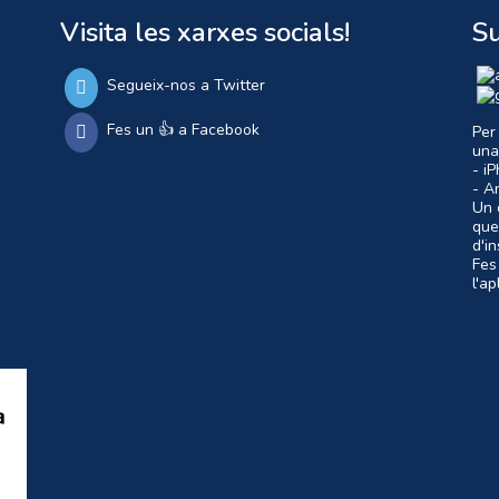
Visita les xarxes socials!
Su
Segueix-nos a Twitter
Fes un 👍 a Facebook
Per
una
- i
- A
Un c
que
d'i
Fes
l'a