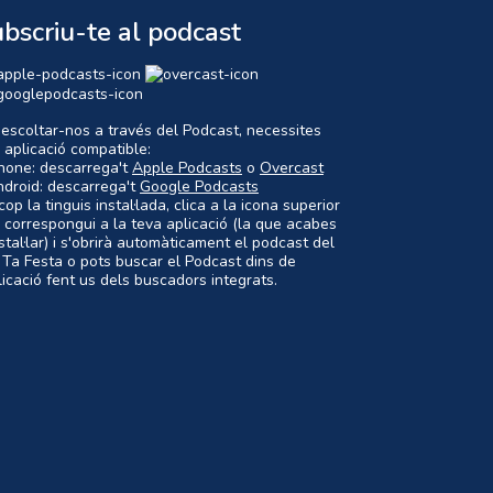
bscriu-te al podcast
 escoltar-nos a través del Podcast, necessites
 aplicació compatible:
Phone: descarrega't
Apple Podcasts
o
Overcast
ndroid: descarrega't
Google Podcasts
op la tinguis instal·lada, clica a la icona superior
 correspongui a la teva aplicació (la que acabes
nstal·lar) i s'obrirà automàticament el podcast del
 Ta Festa o pots buscar el Podcast dins de
plicació fent us dels buscadors integrats.