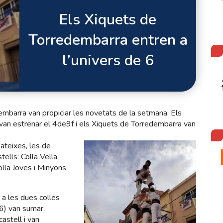
Els Xiquets de
Torredembarra entren a
l’univers de 6
dembarra van propiciar les novetats de la setmana. Els
an estrenar el 4de9f i els Xiquets de Torredembarra van
ateixes, les de
ells: Colla Vella,
olla Joves i Minyons
 a les dues colles
6) van sumar
astell i van