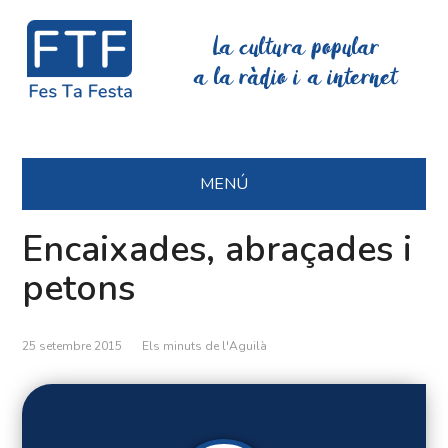
La cultura popular
a la ràdio i a internet
MENÚ
Encaixades, abraçades i
petons
25 setembre 2015
Els minuts de l'Aguilà