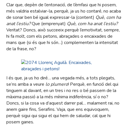
Clar que, depèn de l’entonació, de l’èmfasi que hi posem,
més valdria estalviar-la, perquè, ja us ho contaré, no acaba
de sonar ben bé igual expressar-la (content)
Què, com ha
anat l’estiu?
Que (emprenyat)
Què, com ha anat l’estiu?
Veritat? Doncs, això succeeix perquè l’emotivitat, sempre,
hi fa molt, com els petons, abraçades o encaixades de
mans que (si és que hi són…) complementen la intensitat
de la frase, no?
I és que, ja us ho diré… una vegada més, a tots plegats,
se’ns arriba a veure
lo plumero
! Perquè, en funció del qui
tinguem al davant, en un tres i no res o bé passem de la
màxima passió a la més mínima indiferència, sí o no?
Doncs, si la cosa va d’aquest darrer pal… malament rai, no
anem gaire fins, Serafins. Vaja, que ens equivoquem,
perquè sigui qui sigui el qui hem de saludar, cal que hi
posem ganes.