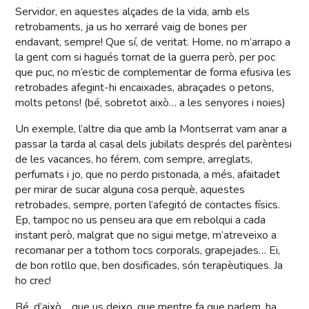
Servidor, en aquestes alçades de la vida, amb els
retrobaments, ja us ho xerraré vaig de bones per
endavant, sempre! Que sí, de veritat. Home, no m’arrapo a
la gent com si hagués tornat de la guerra però, per poc
que puc, no m’estic de complementar de forma efusiva les
retrobades afegint-hi encaixades, abraçades o petons,
molts petons! (bé, sobretot això… a les senyores i noies)
Un exemple, l’altre dia que amb la Montserrat vam anar a
passar la tarda al casal dels jubilats després del parèntesi
de les vacances, ho férem, com sempre, arreglats,
perfumats i jo, que no perdo pistonada, a més, afaitadet
per mirar de sucar alguna cosa perquè, aquestes
retrobades, sempre, porten l’afegitó de contactes físics.
Ep, tampoc no us penseu ara que em rebolqui a cada
instant però, malgrat que no sigui metge, m’atreveixo a
recomanar per a tothom tocs corporals, grapejades… Ei,
de bon rotllo que, ben dosificades, són terapèutiques. Ja
ho crec!
Bé, d’això… que us deixo, que mentre fa que parlem, ha