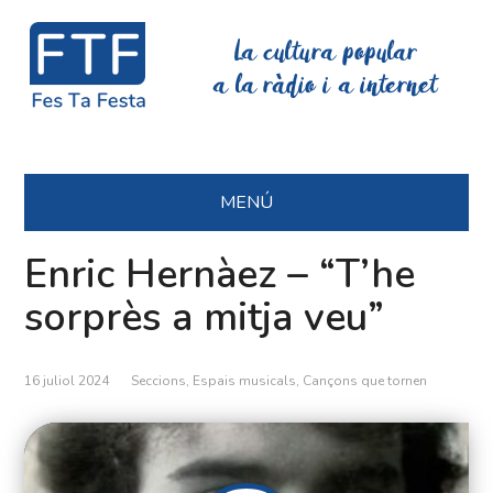
La cultura popular
a la ràdio i a internet
MENÚ
Enric Hernàez – “T’he
sorprès a mitja veu”
16 juliol 2024
Seccions
,
Espais musicals
,
Cançons que tornen