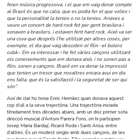
feien música progressiva, i el que em vaig donar compte
al Brasil és que no calia, que es podia fer el que volies i
que la personalitat la tenies o no la tenies. Anaves a
veure un concert de hard rock fet per gent brasilera i
sonaven a brasilers, i estaven fent hard rock. Això va ser
una cosa que després l’he utilitzat per altres coses, per
exemple, el dia que vaig descobrir el filin –el bolero
cubà–. Em va interessar i he fet vàries cançons utilitzant
els coneixements que em donava això, i no sonen pas a
filin, sonen a cançons. Brasil em va donar la impressió
que tenien un tresor que nosaltres encara avui en dia
ens falta, que és la satisfacció i la seguretat de ser qui
són”.
Així de clar ho tenia Enric Hernàez quan donava aquest
cop d’ull a la seva trajectòria. Una trajectòria iniciada
tímidament tres dècades abans, amb un disc primer sota
direcció musical d’Antoni Parera Fons, on hi participen
Josep Maria Bardají, Ricard Roda i Santi Arisa, entre
d’altres. És un modest single amb dues cançons, de les