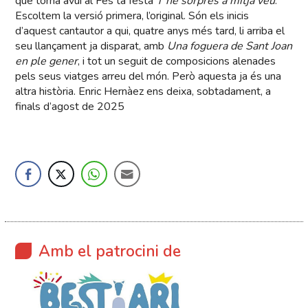
que torna avui al Fes ta festa
T’he sorprès a mitja veu
.
Escoltem la versió primera, l’original. Són els inicis
d’aquest cantautor a qui, quatre anys més tard, li arriba el
seu llançament ja disparat, amb
Una foguera de Sant Joan
en ple gener
, i tot un seguit de composicions alenades
pels seus viatges arreu del món. Però aquesta ja és una
altra història. Enric Hernàez ens deixa, sobtadament, a
finals d’agost de 2025
Amb el patrocini de