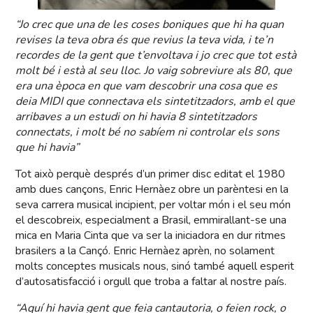
“Jo crec que una de les coses boniques que hi ha quan
revises la teva obra és que revius la teva vida, i te’n
recordes de la gent que t’envoltava i jo crec que tot està
molt bé i està al seu lloc. Jo vaig sobreviure als 80, que
era una època en que vam descobrir una cosa que es
deia MIDI que connectava els sintetitzadors, amb el que
arribaves a un estudi on hi havia 8 sintetitzadors
connectats, i molt bé no sabíem ni controlar els sons
que hi havia”
Tot això perquè després d’un primer disc editat el 1980
amb dues cançons, Enric Hernàez obre un parèntesi en la
seva carrera musical incipient, per voltar món i el seu món
el descobreix, especialment a Brasil, emmirallant-se una
mica en Maria Cinta que va ser la iniciadora en dur ritmes
brasilers a la Cançó. Enric Hernàez aprèn, no solament
molts conceptes musicals nous, sinó també aquell esperit
d’autosatisfacció i orgull que troba a faltar al nostre país.
“Aquí hi havia gent que feia cantautoria, o feien rock, o