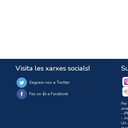
Visita les xarxes socials!
Su
Segueix-nos a Twitter
Fes un 👍 a Facebook
Per
una
- i
- A
Un c
que