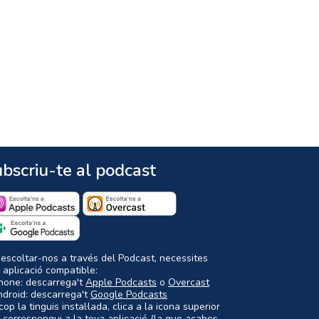
bscriu-te al podcast
 escoltar-nos a través del Podcast, necessites
 aplicació compatible:
Phone: descarrega't
Apple Podcasts
o
Overcast
ndroid: descarrega't
Google Podcasts
op la tinguis instal·lada, clica a la icona superior
 correspongui a la teva aplicació (la que acabes