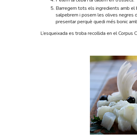
Pelem la ceba i la tallem en trossets.
Barregem tots els ingredients amb el ba
salpebrem i posem les olives negres de
presentar perquè quedi més bonic amb e
L’esqueixada es troba recollida en el Corpus C