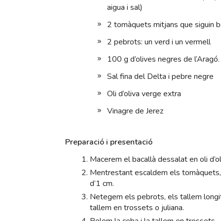
aigua i sal)
2 tomàquets mitjans que siguin 
2 pebrots: un verd i un vermell
100 g d’olives negres de l’Aragó.
Sal fina del Delta i pebre negre
Oli d’oliva verge extra
Vinagre de Jerez
Preparació i presentació
Macerem el bacallà dessalat en oli d’o
Mentrestant escaldem els tomàquets, els
d’1 cm.
Netegem els pebrots, els tallem longitud
tallem en trossets o juliana.