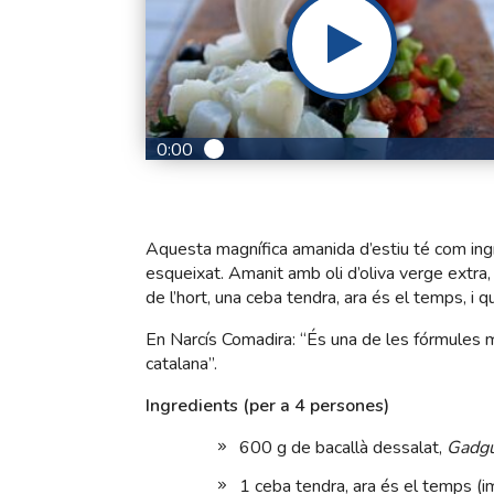
0:00
Aquesta magnífica amanida d’estiu té com ingre
esqueixat. Amanit amb oli d’oliva verge extra
de l’hort, una ceba tendra, ara és el temps, i 
En Narcís Comadira: “És una de les fórmules mé
catalana”.
Ingredients (per a 4 persones)
600 g de bacallà dessalat,
Gadg
1 ceba tendra, ara és el temps (i