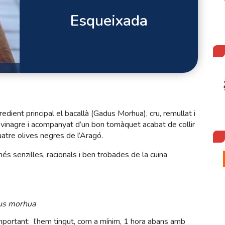
Esqueixada
dient principal el bacallà (Gadus Morhua), cru, remullat i
, vinagre i acompanyat d’un bon tomàquet acabat de collir
quatre olives negres de l’Aragó.
s senzilles, racionals i ben trobades de la cuina
us morhua
mportant: l’hem tingut, com a mínim, 1 hora abans amb