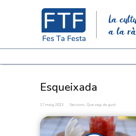
La cult
a la rà
Esqueixada
17 maig 2023
Seccions
,
Que vagi de gust