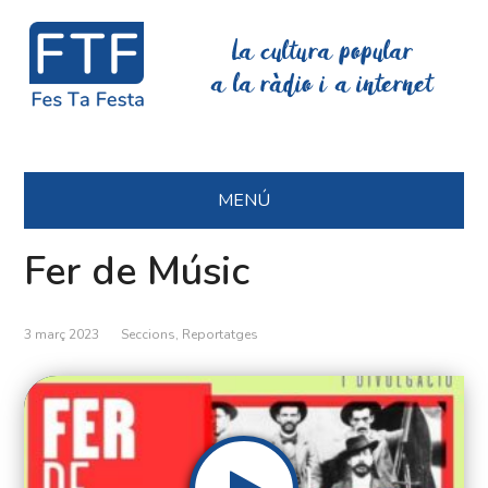
La cultura popular
a la ràdio i a internet
MENÚ
Fer de Músic
3 març 2023
Seccions
,
Reportatges