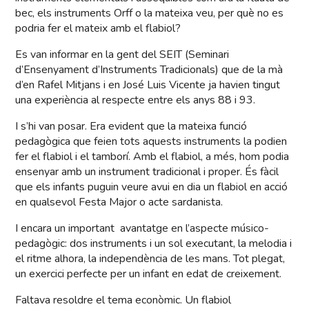
bec, els instruments Orff o la mateixa veu, per què no es
podria fer el mateix amb el flabiol?
Es van informar en la gent del SEIT (Seminari
d’Ensenyament d’Instruments Tradicionals) que de la mà
d’en Rafel Mitjans i en José Luis Vicente ja havien tingut
una experiència al respecte entre els anys 88 i 93.
I s’hi van posar. Era evident que la mateixa funció
pedagògica que feien tots aquests instruments la podien
fer el flabiol i el tamborí. Amb el flabiol, a més, hom podia
ensenyar amb un instrument tradicional i proper. És fàcil
que els infants puguin veure avui en dia un flabiol en acció
en qualsevol Festa Major o acte sardanista.
I encara un important avantatge en l’aspecte músico-
pedagògic: dos instruments i un sol executant, la melodia i
el ritme alhora, la independència de les mans. Tot plegat,
un exercici perfecte per un infant en edat de creixement.
Faltava resoldre el tema econòmic. Un flabiol