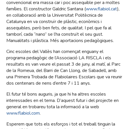
convencional era massa car i poc assequible per a moltes
famílies. El constructor Galdric Santana (
www.flabiol.cat
),
en col·laboració amb la Universitat Politècnica de
Catalunya en va construïr de plàstic, econòmics i
assequibles, però ben fets, de qualitat. I pel que fa al
tamborí, cada “nano” se l’ha construït el seu gust.
Manualitats i plàstica. Més aportacions pedagògiques.
Cinc escoles del Vallès han començat enguany el
programa pedagògic de l’Associació LA RISCLA i els
resultats es van veure el passat 3 de juny, al matí, al Parc
de la Romeua, del Barri de Can Llong, de Sabadell, amb
una Primera Trobada de Flabiolaires Escolars que va reunir
dos centenars de nens d’entre 7 i 11 anys.
El futur té bons auguris, ja que hi ha altres escoles
interessades en el tema. D’aquest futur i del projecte en
general en trobareu tota la informació a la web
www.flabiol.com
.
Esperem que tots els esforços i tot el treball tinguin la