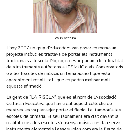
Jesús Ventura
L’any 2007 un grup d’educadors van posar en marxa un
projecte insòlit: es tractava de portar els instruments
tradicionals a l’escola. No, no, no estic parlant de l’oficialitat
dels instruments autòctons a l’ESMUC o als Conservatoris
o a les Escoles de música, un tema aquest que està
aparentment resolt, tot i que es podria matisar molt
aquesta afirmació.
La gent de “LA RISCLA”, que és el nom de l’Associació
Cultural i Educativa que han creat aquest col·lectiu de
mestres, es va plantejar portar el flabiol i el tamborí a les
escoles de primària. El seu raonament era clar: davant la
realitat que a les escoles s’ensenya música i es fan servir
instruments elementals i assequibles com ara la flauta de