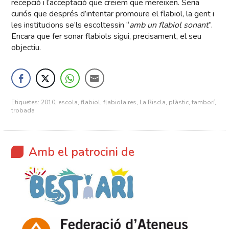
recepció i l’acceptació que creiem que mereixen. Seria
curiós que després d’intentar promoure el flabiol, la gent i
les institucions se’ls escoltessin “
amb un flabiol sonant
”.
Encara que fer sonar flabiols sigui, precisament, el seu
objectiu.
Etiquetes:
2010
,
escola
,
flabiol
,
flabiolaires
,
La Riscla
,
plàstic
,
tamborí
,
trobada
Amb el patrocini de