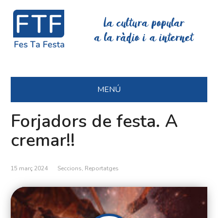
La cultura popular
a la ràdio i a internet
MENÚ
Forjadors de festa. A
cremar!!
15 març 2024
Seccions
,
Reportatges