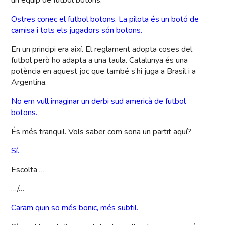
un equip de futbol botons.
Ostres conec el futbol botons. La pilota és un botó de
camisa i tots els jugadors són botons.
En un principi era així. El reglament adopta coses del
futbol però ho adapta a una taula. Catalunya és una
potència en aquest joc que també s’hi juga a Brasil i a
Argentina.
No em vull imaginar un derbi sud americà de futbol
botons.
És més tranquil. Vols saber com sona un partit aquí?
Sí.
Escolta …
…/…
Caram quin so més bonic, més subtil.