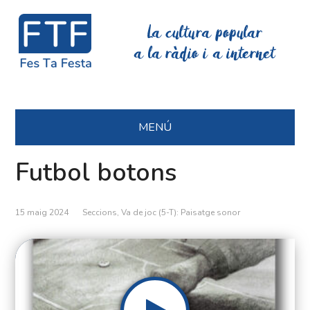
La cultura popular
a la ràdio i a internet
MENÚ
Futbol botons
15 maig 2024
Seccions
,
Va de joc (5-T): Paisatge sonor