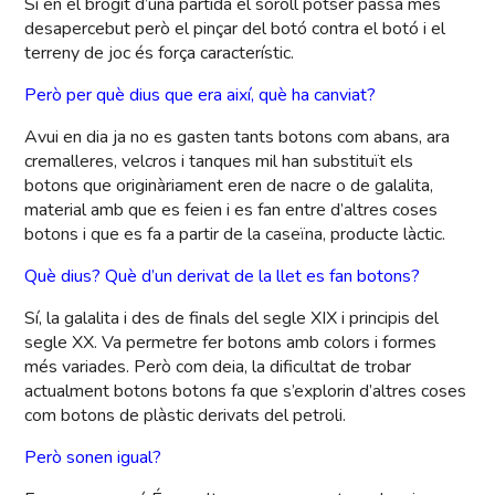
Sí en el brogit d’una partida el soroll potser passa més
desapercebut però el pinçar del botó contra el botó i el
terreny de joc és força característic.
Però per què dius que era així, què ha canviat?
Avui en dia ja no es gasten tants botons com abans, ara
cremalleres, velcros i tanques mil han substituït els
botons que originàriament eren de nacre o de galalita,
material amb que es feien i es fan entre d’altres coses
botons i que es fa a partir de la caseïna, producte làctic.
Què dius? Què d’un derivat de la llet es fan botons?
Sí, la galalita i des de finals del segle XIX i principis del
segle XX. Va permetre fer botons amb colors i formes
més variades. Però com deia, la dificultat de trobar
actualment botons botons fa que s’explorin d’altres coses
com botons de plàstic derivats del petroli.
Però sonen igual?